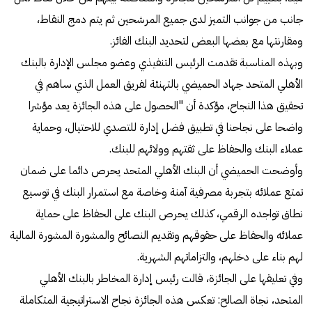
جانب من جوانب التميز لدى جميع المرشحين ثم يتم دمج النقاط،
ومقارنتها مع بعضها البعض لتحديد البنك الفائز.
وبهذه المناسبة تقدمت الرئيس التنفيذي وعضو مجلس الإدارة بالبنك
الأهلي المتحد جهاد الحميضي بالتهنئة لفريق العمل الذي ساهم في
تحقيق هذا النجاح، مؤكدة أن "الحصول على هذه الجائزة يعد مؤشرا
واضحا على نجاحنا في تطبيق فضل إدارة للتصدي للاحتيال، وحماية
عملاء البنك والحفاظ على ثقتهم وولائهم للبنك.
وأوضحت الحميضي أن البنك الأهلي المتحد يحرص دائما على ضمان
تمتع عملائه بتجربة مصرفية آمنة وخاصة مع استمرار البنك في توسيع
نطاق تواجده الرقمي، كذلك يحرص البنك على الحفاظ على حماية
عملائه والحفاظ على حقوقهم وتقديم النصائح والمشورة المشورة المالية
لهم بناء على دخلهم، والتزاماتهم الشهرية.
وفي تعليقها على الجائزة، قالت رئيس إدارة المخاطر بالبنك الأهلي
المتحد، نجاة الصالح: تعكس هذه الجائزة نجاح الاستراتيجية المتكاملة