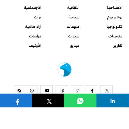
الافتتاحية
الثقافية
الاجتماعية
يوم و يوم
سياحة
تراث
تكنولوجيا
منوعات
آراء طلابية
مناسبات
سيارات
دراسات
تقارير
فيديو
الأرشيف
www.alseyassah.com
Copyright 2026, All Rights Reserved ©
Contact us
About us