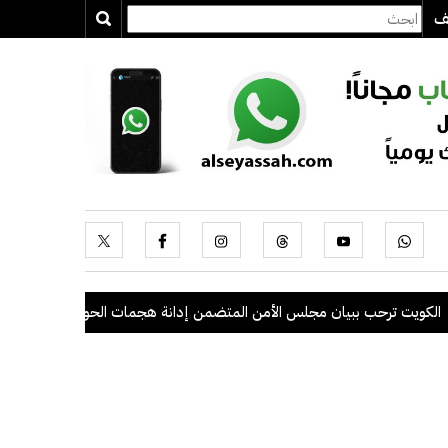
يف
ت ترحب ببيان مجلس الأمن المتضمن إدانة هجمات الحوثيين على السعودية وا