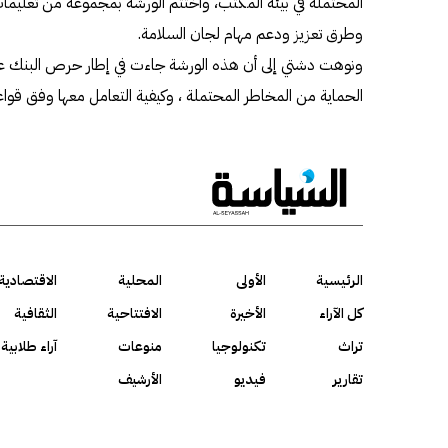
المحتملة في بيئة المكتب، واختتم الورشة بمجموعة من تعليمات 
وطرق تعزيز ودعم مهام لجان السلامة.
ونوهت دشتي إلى أن هذه الورشة جاءت في إطار حرص البنك عل
الحماية من المخاطر المحتملة ، وكيفية التعامل معها وفق قو
الرئيسية
الأولى
المحلية
الاقتصادية
كل الآراء
الأخيرة
الافتتاحية
الثقافية
تراث
تكنولوجيا
منوعات
آراء طلابية
تقارير
فيديو
الأرشيف