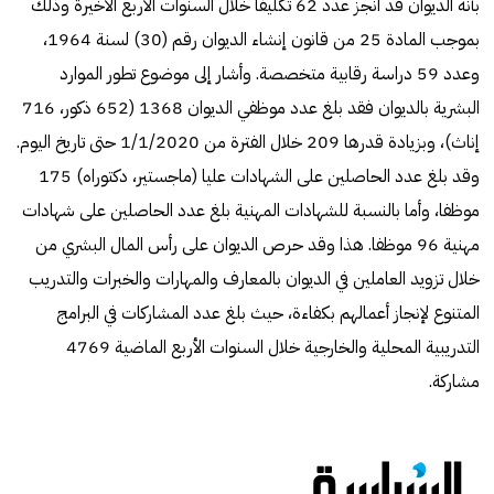
بأنه الديوان قد أنجز عدد 62 تكليفا خلال السنوات الأربع الأخيرة وذلك
بموجب المادة 25 من قانون إنشاء الديوان رقم (30) لسنة 1964،
وعدد 59 دراسة رقابية متخصصة. وأشار إلى موضوع تطور الموارد
البشرية بالديوان فقد بلغ عدد موظفي الديوان 1368 (652 ذكور، 716
إناث)، وبزيادة قدرها 209 خلال الفترة من 1/1/2020 حتى تاريخ اليوم.
وقد بلغ عدد الحاصلين على الشهادات عليا (ماجستير، دكتوراه) 175
موظفا، وأما بالنسبة للشهادات المهنية بلغ عدد الحاصلين على شهادات
مهنية 96 موظفا. هذا وقد حرص الديوان على رأس المال البشري من
خلال تزويد العاملين في الديوان بالمعارف والمهارات والخبرات والتدريب
المتنوع لإنجاز أعمالهم بكفاءة، حيث بلغ عدد المشاركات في البرامج
التدريبية المحلية والخارجية خلال السنوات الأربع الماضية 4769
مشاركة.