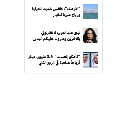
"الأرصاد": طقس شديد الحرارة
ورياح مثيرة للغبار
لبنى عبدالعزيز: لا تقارنوني
بالآخرين ومبروك عليكم البديل!
"كامكو إنفست": 3.6 مليون دينار
أرباحاً صافية في الربع الثاني