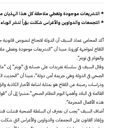
* التشريعات موجودة وتغطي ملاحقة كل هذا الهذيان من
* التجمعات والدواوين والأعراس شكلت بؤراً لنشر الوبا
أكد المحامي عماد السيف أن الدولة لاتحتاج لنصوص قانونية 
اللقاح لمواجهة كورونا، مبينا أن "التشريعات موجودة وتغطي مل
والعوام في تويتر".
وقال السيف في سلسلة تغريدات على حسابه في "تويتر" إن "م
الصحي في الدولة وهي جريمة أمن دولة"، مبينا أن "الحديث الك
ودراسات رصينة عن اللقاح هو بمثابة اشاعة الأخبار الكاذبة وا
القائمة في البلاد وأهمها اليوم النظام الصحي"،مشيرا إلى أن "ق
هذه الأفعال المجرمة".
أضاف السيف "يجب ان نعترف ان السلطة الصحية فشلت فشلا 
وإنفاذ القانون على التجمعات والدواوين والأعراس التي شكلت ب