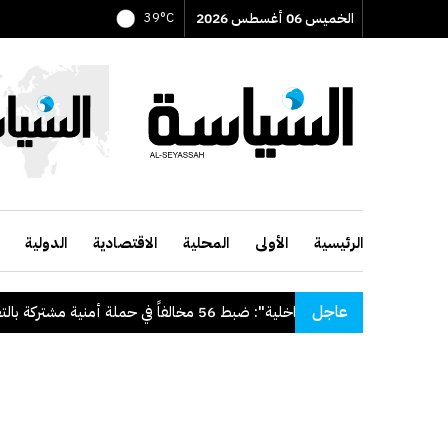
الخميس 06 أغسطس 2026
39°C
الرئيسية
الأولى
المحلية
الاقتصادية
الدولية
عاجل
 للدولة
.
"الداخلية": ضبط 56 مخالفاً في حملة أمنية مشتركة بالتعاون مع "القوى العاملة"