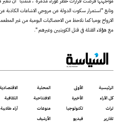
مواجهتها فرضت قرارات حظر عوراء مدمرة"، متمنيا "أن تتغير 
وتابع "استمرار سكوت الدولة عن مروجي الاشاعات الكاذبة عن 
الارواح يوميا كما نلاحظ من الاحصائيات اليومية من غير المطعم
مع هؤلاء القتلة في قتل الكويتيين وغيرهم ".
الرئيسية
الأولى
المحلية
الاقتصادية
كل الآراء
الأخيرة
الافتتاحية
الثقافية
تراث
تكنولوجيا
منوعات
آراء طلابية
تقارير
فيديو
الأرشيف