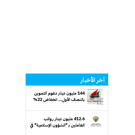
آخر الأخبار
144 مليون دينار دعوم التموين
بالنصف الأول... انخفاض 22%
412.6 مليون دينار رواتب
العاملين بـ "الشؤون الإسلامية" في
26/ 27