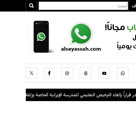
يف
راً بإلغاء الترخيص التعليمي للمدرسة الإيرانية الخاصة وإغلاقها
.
"الداخلية": ضبط 56 مخالفاً في حملة أمنية