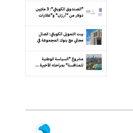
"الصندوق الكويتي": 3 ملايين
دولار من "أرزان" و"عقارات
الكويت" و"إيفا" لـ"الاستجابة
الطارئة"
بيت التمويل الكويتي: اتصال
مجاني مع بنوك المجموعة في
مصر والبحرين وبريطانيا وتركيا
مشروع "السياسة الوطنية
للمنافسة" بمراحله الأخيرة ...
بتكلفة 8.6 مليون دينار