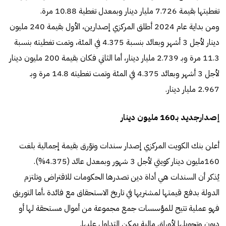
تغطيتها بقيمة 7.726 مليار دينار وبمعدل تغطية 10.88 مرة.
ومن بداية عام 2024 أطلق المركزي إصدارين، الأول بقيمة 240 مليون
دينار لأجل 3 أشهر وبعائد بنسبة 4.375 في المئة، وتمت تغطيته بنسبة
11.3 مرة وبـ 2.739 مليار دينار، أما الثاني فكان بقيمة 200 مليون دينار
لأجل 3 أشهر وبعائد 4.375 في المئة وتمت تغطيته 14.8 مرة وبـ
2.967 مليار دينار.
إصدارجديد بـ160 مليون دينار
أعلن بنك الكويت المركزي إصدار سندات وتوّرق بقيمة إجمالية بلغت
160مليون دينار كويتي لأجل 3 شهور وبمعدل عائد (4.375%).
يُذكر أن السندات هي أداة دين تصدرها الحكومات للاقتراض وتلتزم
الدولة بدفع قيمتها لمشتريها في تاريخ الاستحقاق مع فائدة ،أما التوريق
فهو عملية تتيح للمؤسسات جمع مجموعة من أموال مستحقة لها أو
ديون وتحويلها لأوراق مالية يمكن التداول عليها.