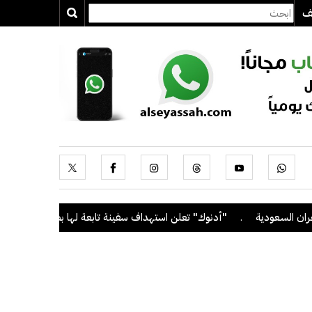
يف
دية
.
"أدنوك" تعلن استهداف سفينة تابعة لها بصاروخ أثناء عبورها مضي