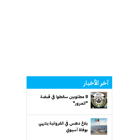
آخر الأخبار
8 مطلوبين سقطوا في قبضة
"المرور"
بلاغ دهس في الفروانية ينتهي
بوفاة آسيوي