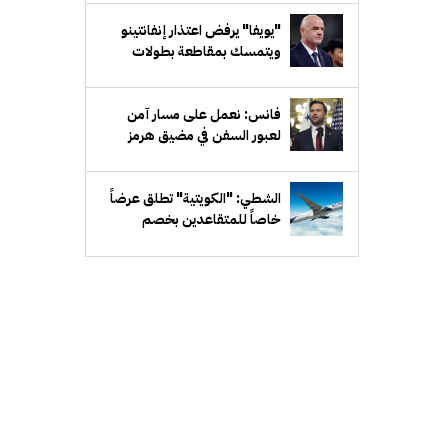
"يويفا" يرفض اعتذار إنفانتينو
ويتمسك بمقاطعة بطولات
"فيفا"
فانس: نعمل على مسار آمن
لعبور السفن في مضيق هرمز
وسنواصل الضغط على إيران
الشطي: "الكويتية" تطلق عرضاً
خاصاً للمتقاعدين بخصم
20%... و15% للمرافق