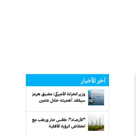
آخر الأخبار
سيفقد أهميته خلال عامين
"الأرصاد": طقس حار ورطب مع
انخفاض الرؤية الأفقية