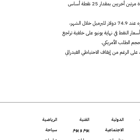
في أبريل. ومع ذلك، يتوقع الاحتياطي الفيدرالي رفع أسعار الفائدة مرتين أخريين بمقدار 25 نقطة أساس
وتناول تقرير "المركز" الشهري سوق النفط، الذي استقرت أسعاره عند 74.9 دولار للبرميل خلال الشهر،
 في أسعار النفط في نهاية يونيو على خلفية تراجع
 حجم الطلب الأمريكي.
على الرغم من إيقاف الاحتياطي الفيدرالي
الدولية
الفنية
الرياضية
الاجتماعية
يوم و يوم
سياحة