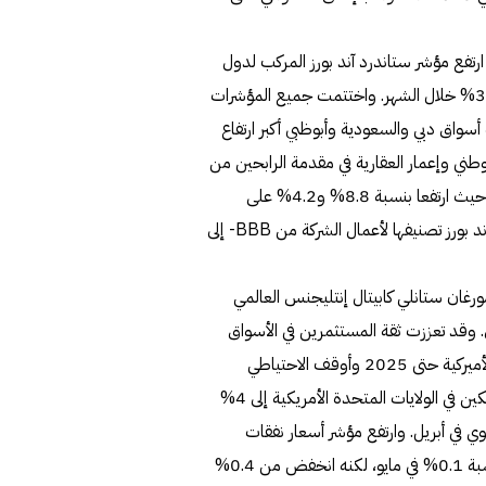
ارتفع مؤشر ستاندرد آند بورز المركب لدول
مجلس التعاون الخليجي (S&P GCC Composite) بنسبة 3.1% خلال الشهر. واختتمت جميع المؤشرات
سواق دبي والسعودية وأبوظبي أكبر ارتفاع
رات دبي الوطني وإعمار العقارية في مقدمة الرابحين من
بين الشركات القيادية في أسواق دول مجلس التعاون الخليجي، حيث ارتفعا بنسبة 8.8% و4.2% على
التوالي. وجاءت مكاسب إعمار العقارية مدفوعة برفع ستاندرد آند بورز تصنيفها لأعمال الشركة من BBB- إلى
مورغان ستانلي كابيتال إنتليجنس العالمي
500 بنسبة 5.9% و6.5% على التوالي. وقد تعززت ثقة المستثمرين في الأسواق
العالمية بعد تعليق سقف الدين الفيدرالي في الولايات المتحدة الأميركية حتى 2025 وأوقف الاحتياطي
الفيدرالي رفع أسعار الفائدة مؤقتاً. وتباطأ تضخم أسعار المستهلكين في الولايات المتحدة الأمريكية إلى 4%
اً من 4.9% على أساس سنوي في أبريل. وارتفع مؤشر أسعار نفقات
الاستهلاك الشخصي الأساسي في الولايات المتحدة الأمريكية بنسبة 0.1% في مايو، لكنه انخفض من 0.4%