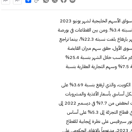
أوضح المركز المالي الكويتي "المركز" في تقريره الشهري عن أداء أسواق الأسهم الخليجية لشهر يونيو 2023
أن مؤشر السوق العام الكويتي شهد انتعاشاً خلال الشهر، بارتفاع نسبته 3.4%. ومن بين القطاعات في بورصة
الكويت، كان مؤشر قطاع السلع الأساسية الرابح الأكبر خلال الشهر بارتفاع بلغت نسبته 22.3%، بينما تراجع
ن بين شركات السوق الأول، حقق سهم ميزان القابضة
وسهم شركة الصناعات الهندسية الثقيلة وبناء السفن (سفن) أكبر مكاسب خلال الشهر بنسبة 25.4%
و17.7% على التوالي. وتراجع سهم بوبيان للبتروكيماويات بنسبة 7.5% وسهم التجارية العقارية بنسبة
وتناول تقرير "المركز" معدل تضخم مؤشر أسعار المستهلكين في الكويت، والذي ارتفع بنسبة 3.69% على
عاً بشكل أساسي بأسعار الأغذية والمشروبات
والملابس والأحذية. وتباطأ سوق الائتمان في دولة الكويت، حيث انخفض من 7.7% في ديسمبر 2022 إلى
2.7% في مايو 2023 على أساس سنوي. وتراجع نمو الائتماني في قطاع التجزئة إلى 5.3% على أساس
ور سيرفيس على نظرة إيجابية للقطاع
المصرفي الكويتي، حيث تتوقع نمو الائتمان المصرفي بنسبة 3% في 2023، مدعوماً بالإنفاق الحكومي على