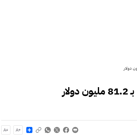
لار
Share