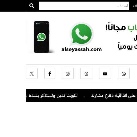
يف
تفاقية دفاع مشترك
.
الكويت تدين وتستنكر بشدة اعتداءات ميليشيا الحو