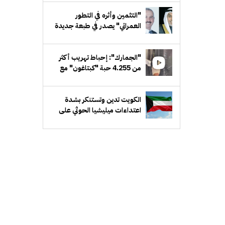
"التثمين وأثره في التطور
العمراني" يصدر في طبعة جديدة
مَزيدة
"الجمارك": إحباط تهريب أكثر
من 4.255 حبة "كبتاغون" مع
مسافر قادم من سورية
الكويت تدين وتستنكر بشدة
اعتداءات ميليشيا الحوثي على
منطقة نجران السعودية