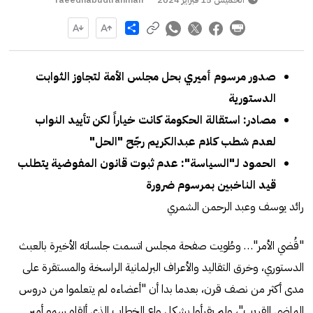
Share
صدور مرسوم أميري بحل مجلس الأمة لتجاوز الثوابت
الدستورية
مصادر: استقالة الحكومة كانت خياراً لكن تأييد النواب
لعدم شطب كلام عبدالكريم رجّح "الحل"
الحمود لـ"السياسة": عدم ثبوت قانون المفوضية يتطلب
قيد الناخبين بمرسوم ضرورة
رائد يوسف وعبد الرحمن الشمري
"قُضي الأمر"… وطُويت صفحة مجلس اتسمت جلساته الأخيرة بالعبث
الدستوري، وخرق التقاليد والأعراف البرلمانية الراسخة والمستقرة على
مدى أكثر من نصف قرن، بعدما بدا أن "أعضاءه لم يتعلموا من دروس
الماضي القريب"، ولم يقرأوا بشكل واع الخطاب الذي ألقاه سمو أمير