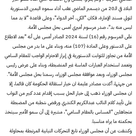
البلاد في الـ20 من ديسمبر الماضي عقب أداء سموه اليمين الدستورية
لتولي مسند الإمارة، فكان "الكي.. آخر الدواء"، وعلى قاعدة "لا بد مما
ليس منه بد"، صدر مرسوم أميري أمس بحل مجلس الأمة.
نصَّ المرسوم رقم (16) لسنة 2024 الصادر أمس على أنه "بعد الاطلاع
على الدستور وعلى المادة (107) منه، وبناء على ما بدر من مجلس
الأمة من تجاوز للثوابت الدستورية في إبراز الاحترام الواجب للمقام السامي
وتعمد استخدام العبارات الماسة غير المنضبطة، وبناء على عرض رئيس
مجلس الوزراء، وبعد موافقة مجلس الوزراء، رسمنا بحل مجلس الأمة".
من جهتها، أكدت مصادر عليمة ان خيار استقالة الحكومة كان قائما، إلا
ان مجلس الوزراء ذهب إلى خيار الحل بسبب إقدام عدد كبير من النواب
على تأييد كلام النائب عبدالكريم الكندري ورفض شطبه من المضبطة
متجاهلين "المساس بالمقام السامي"، مشيرة إلى أن سمو الأمير سيتخذ
بحكمته ما يراه مناسبا.
وكشفت عن أن مجلس الوزراء تابع التحركات النيابية المرتبطة بمحاولة