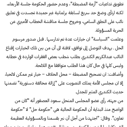
تطويق تداعيات "أزمة المضبطة"، وعدم حضور الحكومة جلسة الأربعاء،
لكنه ارتأى وضع حد سريع لسابقة برلمانية غير حميدة تجسدت في تعليق
نائب على النطق السامي، وخروج جلسة مناقشة الخطاب الأميري عن
الحرية المسؤولة.
وعلمت "السياسة" ان خيارات عدة تم تدارسها ـ قبل صدور مرسوم
الحل ـ بهدف التوصل إلى توافق، لافتة الى أن من بين تلك الخيارات إقناع
النائب عبدالكريم الكندري بطلب شطب بعض الفقرات الواردة في خطابه
وليس كلها في حال كان هذا الطلب متوافقا مع اللائحة.
وأضافت: ان تصحيح المضبطة – محل الخلاف – خيار غير ممكن لائحيا،
إلا ان مجلس الأمة يملك التصويت على "إزالة مخالفة دستورية" تضمنها
حديث الكندري المثير للجدل.
من جهته، رأى عضو المجلس المنحل سعود العصفور أنه "كان من
الواضح منذ البداية أن الحكومة الحالية هي "حكومة حل" لا "حكومة
تعاون". وقال: "اجتهدنا من أجل أن نبر بقسمنا وبالمسؤولية العظيمة
التي وكلنا بها الشعب الكويتي، وسعينا إلى تقديم عمل برلماني محترم وجاد