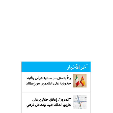
آخر الأخبار
رداً بالمثل... إسبانيا تفرض رقابة
حدودية على القادمين من إيطاليا
"المرور": إغلاق حارتين على
طريق الملك فهد ومدخل فرعي
مقابل بيان لمدة أسبوع