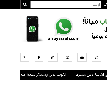
يف
اقية دفاع مشترك
.
الكويت تدين وتستنكر بشدة اعتداءات ميليشيا الحوثي