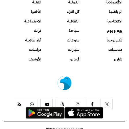
الاقتصادية
الدولية
الفنية
الرياضية
كل الآراء
الأخيرة
الافتتاحية
الثقافية
الاجتماعية
يوم و يوم
سياحة
تراث
تكنولوجيا
منوعات
آراء طلابية
مناسبات
سيارات
دراسات
تقارير
فيديو
الأرشيف
www.alseyassah.com