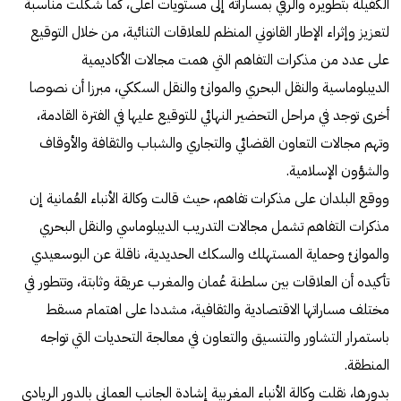
الكفيلة بتطويره والرقي بمساراته إلى مستويات أعلى، كما شكلت مناسبة
لتعزيز وإثراء الإطار القانوني المنظم للعلاقات الثنائية، من خلال التوقيع
على عدد من مذكرات التفاهم التي همت مجالات الأكاديمية
الديبلوماسية والنقل البحري والموانئ والنقل السككي، مبرزا أن نصوصا
أخرى توجد في مراحل التحضير النهائي للتوقيع عليها في الفترة القادمة،
وتهم مجالات التعاون القضائي والتجاري والشباب والثقافة والأوقاف
والشؤون الإسلامية.
ووقع البلدان على مذكرات تفاهم، حيث قالت وكالة الأنباء العُمانية إن
مذكرات التفاهم تشمل مجالات التدريب الديبلوماسي والنقل البحري
والموانئ وحماية المستهلك والسكك الحديدية، ناقلة عن البوسعيدي
تأكيده أن العلاقات بين سلطنة عُمان والمغرب عريقة وثابتة، وتتطور في
مختلف مساراتها الاقتصادية والثقافية، مشددا على اهتمام مسقط
باستمرار التشاور والتنسيق والتعاون في معالجة التحديات التي تواجه
المنطقة.
بدورها، نقلت وكالة الأنباء المغربية إشادة الجانب العماني بالدور الريادي