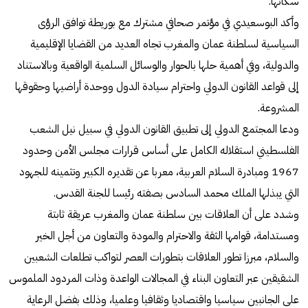
سكانها.
وأكد البوسعيدي في مؤتمر صحافي مشترك مع بوريطة توافق الرؤى
السياسية لسلطنة عمان والمغرب تجاه العديد من القضايا الإقليمية
والدولية، وفي أهمية حلها بالحوار والوسائل السلمية الواقعية وبالاستناد
إلى قواعد القانون الدولي واحترام سيادة الدول ووحدة أراضيها وحقوقها
المشروعة.
ودعا المجتمع الدولي إلى تطبيق القانون الدولي في سبيل نيل الشعب
الفلسطيني استقلاله الكامل على أساس قرارات مجلس الأمن وحدود
1967 ومبادرة السلام العربية، معربا عن تقديره الكبير وتثمينه للجهود
التي يبذلها الملك محمد السادس بصفته رئيسا للجنة القدس.
وشدد على أن العلاقات بين سلطنة عمان والمغرب عريقة ثابتة
ومستدامة، قوامها الثقة والاحترام والمودة والتعاون من أجل الخير
والسلام، مبرزا تطور العلاقات بتطورات العصر لتواكب تطلعات الشعبين
الشقيقين عبر التعاون البناء في المجالات الواعدة وذات المردود الملموس
على الجانبين سياسيا واقتصاديا وثقافيا وعلميا، وذلك بفضل الرعاية