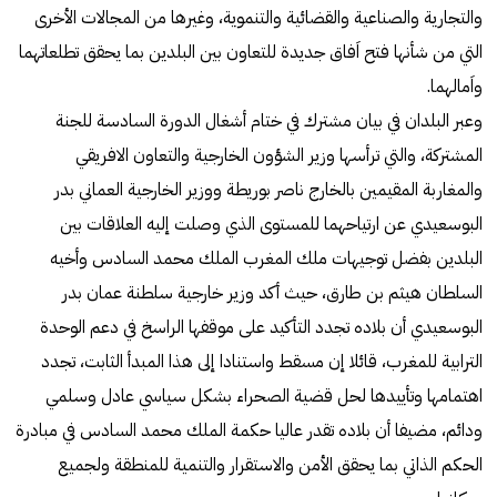
والتجارية والصناعية والقضائية والتنموية، وغيرها من المجالات الأخرى
التي من شأنها فتح اَفاق جديدة للتعاون بين البلدين بما يحقق تطلعاتهما
واَمالهما.
وعبر البلدان في بيان مشترك في ختام أشغال الدورة السادسة للجنة
المشتركة، والتي ترأسها وزير الشؤون الخارجية والتعاون الافريقي
والمغاربة المقيمين بالخارج ناصر بوريطة ووزير الخارجية العماني بدر
البوسعيدي عن ارتياحهما للمستوى الذي وصلت إليه العلاقات بين
البلدين بفضل توجيهات ملك المغرب الملك محمد السادس وأخيه
السلطان هيثم بن طارق، حيث أكد وزير خارجية سلطنة عمان بدر
البوسعيدي أن بلاده تجدد التأكيد على موقفها الراسخ في دعم الوحدة
الترابية للمغرب، قائلا إن مسقط واستنادا إلى هذا المبدأ الثابت، تجدد
اهتمامها وتأييدها لحل قضية الصحراء بشكل سياسي عادل وسلمي
ودائم، مضيفا أن بلاده تقدر عاليا حكمة الملك محمد السادس في مبادرة
الحكم الذاتي بما يحقق الأمن والاستقرار والتنمية للمنطقة ولجميع