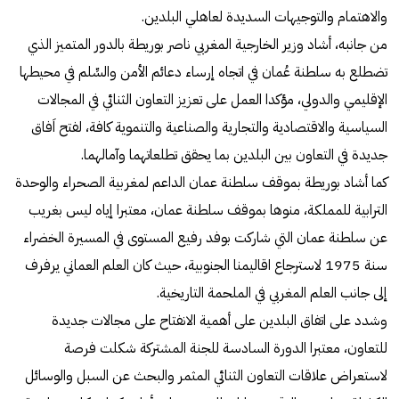
والاهتمام والتوجيهات السديدة لعاهلي البلدين.
من جانبه، أشاد وزير الخارجية المغربي ناصر بوريطة بالدور المتميز الذي
تضطلع به سلطنة عُمان في اتجاه إرساء دعائم الأمن والسِّلم في محيطها
الإقليمي والدولي، مؤكدا العمل على تعزيز التعاون الثنائي في المجالات
السياسية والاقتصادية والتجارية والصناعية والتنموية كافة، لفتح اَفاق
جديدة في التعاون بين البلدين بما يحقق تطلعاتهما وآمالهما.
كما أشاد بوريطة بموقف سلطنة عمان الداعم لمغربية الصحراء والوحدة
الترابية للمملكة، منوها بموقف سلطنة عمان، معتبرا إياه ليس بغريب
عن سلطنة عمان التي شاركت بوفد رفيع المستوى في المسيرة الخضراء
سنة 1975 لاسترجاع اقاليمنا الجنوبية، حيث كان العلم العماني يرفرف
إلى جانب العلم المغربي في الملحمة التاريخية.
وشدد على اتفاق البلدين على أهمية الانفتاح على مجالات جديدة
للتعاون، معتبرا الدورة السادسة للجنة المشتركة شكلت فرصة
لاستعراض علاقات التعاون الثنائي المثمر والبحث عن السبل والوسائل