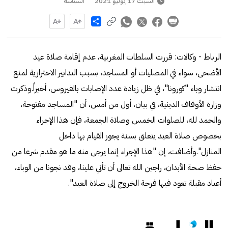
السبت 17 يوليو 2021
السياسة
Share
الرباط - وكالات: قررت السلطات المغربية، عدم إقامة صلاة عيد
الأضحى، سواء في المصليات أو المساجد، بسبب التدابير الاحترازية لمنع
انتشار وباء "كورونا"، في ظل زيادة عدد الإصابات بالفيروس، أخيراً.وذكرت
وزارة الأوقاف الدينية، في بيان، أول من أمس، أن "المساجد مفتوحة،
والحمد لله، للصلوات الخمس وصلاة الجمعة، فإن هذا الإجراء
بخصوص صلاة العيد يتعلق بسنة يجوز القيام بها داخل
المنازل".وأضافت، إن "هذا الإجراء إنما يرجى منه ما هو مقدم شرعا من
حفظ صحة الأبدان، راجين الله تعالى أن تأتي علينا، وقد نجونا من الوباء،
أعياد مقبلة تعود فيها فرحة الخروج إلى صلاة العيد".