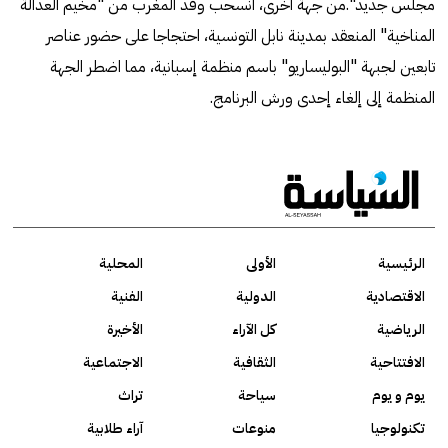
مجلس جديد".من جهة أخرى، انسحب وفد المغرب من "مخيم العدالة
المناخية" المنعقد بمدينة نابل التونسية، احتجاجا على حضور عناصر
تابعين لجبهة "البوليساريو" باسم منظمة إسبانية، مما اضطر الجهة
المنظمة إلى إلغاء إحدى ورش البرنامج.
الرئيسية
الأولى
المحلية
الاقتصادية
الدولية
الفنية
الرياضية
كل الآراء
الأخيرة
الافتتاحية
الثقافية
الاجتماعية
يوم و يوم
سياحة
تراث
تكنولوجيا
منوعات
آراء طلابية