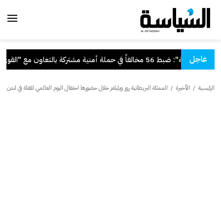
عاجل
"الداخلية": ضبط 56 مخالفاً في حملة أمنية مشتركة بالتعاون مع "القوى العاملة"
الرئيسية
/
الأخيرة
/
الممثلة البريطانية روز ويليامز خلال حضورها احتفال اليوم العالمي للفتاة في لندن