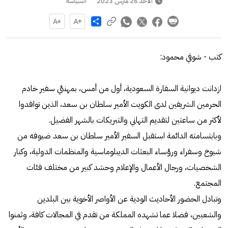
الأحد 26 مارس 2023
السياسة
Share
كتب - شوقي محمود:
ازدانت ديوانية السفارة السعودية، أول من أمس، بمهنئي سفير خادم
الحرمين الشريفين لدى الكويت الأمير سلطان بن سعد، الذين توافدوا
لأكثر من ساعتين لتقديم التهاني والتبريكات بالشهر الفضيل.
وبابتسامته الدائمة استقبل السفير الأمير سلطان بن سعد ضيوفه من
شيوخ وسفراء ورؤساء البعثات الديبلوماسية والمنظمات الدولية، وكبار
الشخصيات، ورجال الأعمال والإعلام وحشد كبير من مختلف فئات
المجتمع.
وتبادل الحضور الأحاديث الودية عن الأواصر الأخوية بين البلدين
والشعبين، فضلا عما تشهده المملكة من تقدم في المجالات كافة، وثمنوا