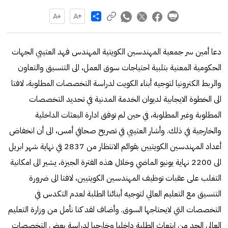
Share
دعا أمين سر جمعية المهندسين الكويتية المهندس فهد العتيبي الجهات
الحكومية المعنية بتلبية احتياجات سوق العمل، الى التنسيق والتعاون
والربط الكترونيا لتوجيه أبناء الكويت لدراسة التخصصات المطلوبة، لافتا
الى الخطوة الايجابية لديوان الخدمة المدنية في تحديد التخصصات
المطلوبة وغير المطلوبة، في حين لم توفق ادارة البعثات الداخلية
والخارجية في ذلك. وأشار العتيبي في تصريح صحافي أمس، الى أن انخفاض
أعداد المهندسين الكويتيين بقوائم الانتظار من 2837 في نهاية شهر ابريل
الى 2200 نهاية يونيو الماضي وخلال هذه الفترة الجيزة، يشير الى امكانية
التغلب على عقبات توظيف المهندسين الكويتيين، لافتا الى ضرورة
التنسيق مع التعليم العالي لتوجيه أبنائنا الطلبة لعدم التكدس في
التخصصات التي لايحتاجها السوق. وأضاف لقد كنا نأمل من وزارة التعليم
العالي الحد من ابتعاث الطلبة داخليا وخارجيا لدراسة بعض التخصصات