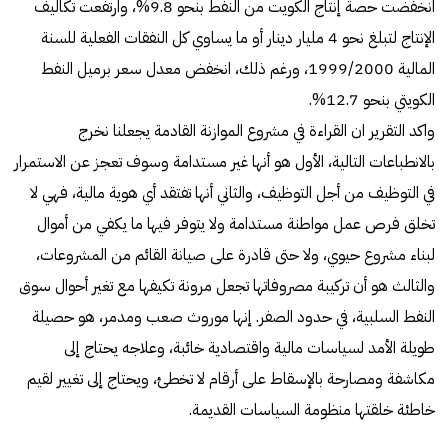
انخفضت حصة إنتاج الكويت من النفط بنحو 9.8%، وارتفعت تكاليف
الإنتاج لتبلغ نحو 4 مليار دينار أو ما يساوي كل النفقات الفعلية للسنة
المالية 1999/2000، ورغم ذلك، انخفض معدل سعر برميل النفط
الكويتي بنحو 12.7%.
واكد التقرير ان القراءة في مشروع الموازنة القادمة يجعلنا نخرج
بالانطباعات التالية، الأول هو أنها غير مستدامة وسوف تعجز عن الاستمرار
في التوظيف من أجل التوظيف، والثاني أنها تفتقد أي هوية مالية، فهي لا
تخلق فرص عمل مواطنة مستدامة ولا يتوفر فيها ما يكفي من أموال
لبناء مشروع حيوي، ولا حتى قادرة على صيانة القائم من المشروعات،
والثالث هو أن تركيبة مصروفاتها تجعل مرونة تكيفها مع تغير أحوال سوق
النفط السلبية، في حدود الصفر. إنها موروث صعب ومدمر، هو حصيلة
طويلة الأمد لسياسات مالية واقتصادية خائبة، وعلاجه يحتاج إلى
مكاشفة ومصارحة بالإسقاط على أرقام لا تخطئ، ويحتاج إلى تغيير لقيم
خاطئة خلقتها منظومة السياسات القديمة.