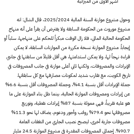
أشهر الأولى من الميزانية
وحول مشروع موازنة السنة المالية 2025/2024، قال الشال: انه
مشروع موروث من الحكومة السابقة ولا يفترض أن يقرأ على أنه منهاج
الحكومة الحالية المالي، فلا زال الوقت مبكراً للحكم على منهاجها، سلباً أو
إيجاباً. مشروع الموازنة نسخة مكررة من الموازنات السابقة، لا يمكن
قراءة نهجاً لها، ولا يمكن استدامتها، هي أقل قليلاً من سابقتها في جانبي
الإيرادات والمصروفات، ولكنها ثاني أعلى موازنة في جانب المصروفات في
تاريخ الكويت، مع تقارب شديد لمكونات مصارفها مع كل سابقاتها.
جملة الإيرادات أقل بنسبة 4.1%، وجملة المصروفات أقل بنسبة 6.6%
عن إيرادات ومصروفات الموازنة الحالية، بينما ظل بناء الموازنة على ما
هو عليه تقريباً، فهي ممولة بنسبة 87% إيرادات نفطية، وتوزيع
مصروفاتها نحو 79.4% رواتب وأجور ودعوم، يضاف لها نحو 11.3%
مصروفات جارية أخرى، ليصبح نصيب الجاري من النفقات العامة
90.7%. إجمالي المصروفات المقدرة في مشروع الموازنة 24.5 مليار