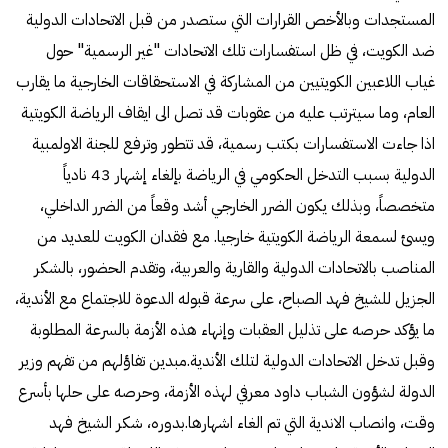
المستجدات وبالأخص القرارات التي ستصدر من قبل الاتحادات الدولية
ضد الكويت، في ظل استفسارات تلك الاتحادات "غير الرسمية" حول
غياب اللاعبين الكويتيين من المشاركة في الاستحقاقات الخارجية ما يقارب
العام، وما سيترتب عليه من عقوبات قد تصل الى ايقاف الرياضة الكويتية
اذا جاءت الاستفسارات بكتب رسمية، قد تتطور وترفع للجنة الاولمبية
الدولية بسبب التدخل الحكومي في الرياضة بإلغاء إشهار 43 نادياً
متخصصاً، وبذلك يكون الضرر الخارجي أشد وقعاً من الضرر الداخلي،
ويسئ لسمعة الرياضة الكويتية خارجيا. مع فقدان الكويت للعديد من
المناصب بالاتحادات الدولية والقارية والعربية، وتقدم الحضور، بالشكر
الجزيل للشيخ فهد الصباح، على سرعة قبوله الدعوة للاجتماع مع الأندية،
ما يؤكد حرصه على تذليل العقبات وإنهاء هذه الأزمة بالسرعة المطلوبة
وقبل تدخل الاتحادات الدولية لتلك الأندية.مبدين تفاؤلهم من تفهم وزير
الدولة لشؤون الشباب داود معرفي لهذه الأزمة، وحرصه على حلها بأسرع
وقت، وانصاب الاندية التي تم الغاء اشهارها.بدوره، شكر الشيخ فهد