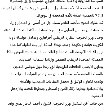
للسياسة الخارجية والأمنية للاتحاد الأوروبي جوسيب بوريل وبمشاركة
الولايات المتحدة الأميركية مساء اول من أمس على هامش أعمال الدورة
ال77 للجمعية العامة للأمم المتحدة في نيويورك.
كما شارك الشيخ د.أحمد الناصر مساء أول من أمس، في اجتماع وزراء
خارجية دول مجلس التعاون مع وزير خارجية المملكة المتحدة الصديقة.
وجدد وزير الخارجية لنظيره البريطاني أحر تعازي وصادق مواساة دولة
الكويت قيادة وحكومة وشعبا بوفاة الملكة إليزابيث الثانية، كما جدد
تهاني القيادة الكويتية للملك تشارلز الثالث بمناسبة اعتلائه العرش ملكا
للمملكة المتحدة لبريطانيا العظمى وارلندا الشمالية الصديقة.
وتناول الاجتماع العلاقات التاريخية التي تربط دول مجلس التعاون
بالمملكة المتحدة كما بحث الجانبان سبل تعزيز الشراكة الستراتيجية
وتنمية التعاون الوثيق في مجمل القطاعات السياسية والأمنية
والاقتصادية توطيدا لركائز الأمن والاستقرار وتحقيقا للتقدم والازدهار
المنشود.
من جانب آخر، استقبل وزير الخارجية الشيخ د.أحمد الناصر بمبنى وفد