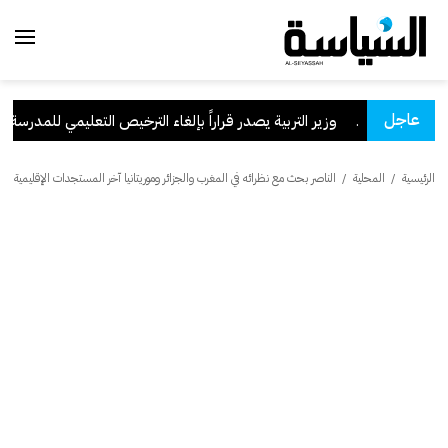
عاجل
لسعودية
.
وزير التربية يصدر قراراً بإلغاء الترخيص التعليمي للمدرسة الإير
الرئيسية
/
المحلية
/
الناصر بحث مع نظرائه في المغرب والجزائر وموريتانيا آخر المستجدات الإقليمية