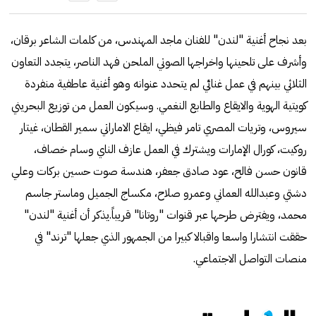
بعد نجاح أغنية "لندن" للفنان ماجد المهندس، من كلمات الشاعر برقان،
وأشرف على تلحينها واخراجها الصوتي الملحن فهد الناصر، يتجدد التعاون
الثلاثي بينهم في عمل غنائي لم يتحدد عنوانه وهو أغنية عاطفية منفردة
كويتية الهوية والايقاع والطابع النغمي. وسيكون العمل من توزيع البحريني
سيروس، وتريات المصري تامر فيظي، ايقاع الاماراتي سمير القطان، غيتار
روكيت، كورال الإمارات ويشترك في العمل عازف الناي وسام خصاف،
قانون حسن فالح، عود صادق جعفر، هندسة صوت حسين بركات وعلي
دشتي وعبدالله العماني وعمرو صلاح، مكساج الجميل وماستر جاسم
محمد، ويفترض طرحها عبر قنوات "روتانا" قريباً.يذكر أن أغنية "لندن"
حققت انتشارا واسعا واقبالا كبيرا من الجمهور الذي جعلها "ترند" في
منصات التواصل الاجتماعي.