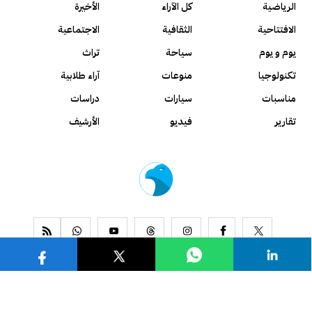
الرياضية
كل الآراء
الأخيرة
الافتتاحية
الثقافية
الاجتماعية
يوم و يوم
سياحة
تراث
تكنولوجيا
منوعات
آراء طلابية
مناسبات
سيارات
دراسات
تقارير
فيديو
الأرشيف
www.alseyassah.com
Copyright 2026, All Rights Reserved ©
Contact us
About us