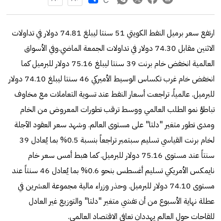
ارتفع سعر برميل النفط الكويتي 51 سنتا ليبلغ 74.81 دولار في تداولات
الاثنين مقابل 74.30 دولار في تداولات الجمعة الماضي.وفي الأسواق
العالمية انخفض خام برنت 39 سنتا ليبلغ 75.16 دولار للبرميل كما
انخفض خام غرب تكساس الوسيط الأميركي 46 سنتا ليبلغ 74.10 دولار
للبرميل. عالمياً، تراجعت أسعار النفط عند تسوية التعاملات مع مخاوف
تباطؤ نمو الطلب العالمي ووسط ترقب تطورات المعروض من الخام
ومدى تطور متغير "دلتا" على مستوى العالم. وشهد سعر العقود الآجلة
لخام برنت القياسي تسليم سبتمبر تراجعاً بنسبة 0.5% بما يُعادل 39
سنتاً عند مستوى 75.16 دولار للبرميل. كما هبط أمس سعر خام
نايمكس الأمريكي تسليم أغسطس بنحو 0.6% بما يُعادل 46 سنتاً عند
مستوى 74.10 دولار للبرميل. وحذر وزراء مالية مجموعة العشرين في
عطلة نهاية الأسبوع من أن تفشي متغير "دلتا" والتوزيع غير العادل
للقاحات حول العالم يهددان تعافي الاقتصاد العالمي.