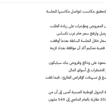
ط لتحقيق مكاسب، لتواصل مكاسبها للجلسة
ن المعروض ومؤشرات على زيادة الطلب.
جلة لخام برنت 0.46% إلى 78.58 دولار للبرميل وارتفع سعر خام غرب تكساس
للبرميل. وارتفعت الأسعار خلال الجلسة السابقة بعدما أوقفت
قضية تحكيم أكد أن موافقة بغداد لازمة
 سيستحوذ على ودائع وقروض بنك سيليكون
ر الاضطراب في أسواق المال.
سع في تسهيلات الإقراض الطارئ ، فيما تلقت
لبترول الوطنية الصينية أمس إلى أن من
المتوقع ارتفاع واردات الصين من النفط الخام 6.2% في عام 2023 مقارنة بالعام الماضي إلى 540 مليون