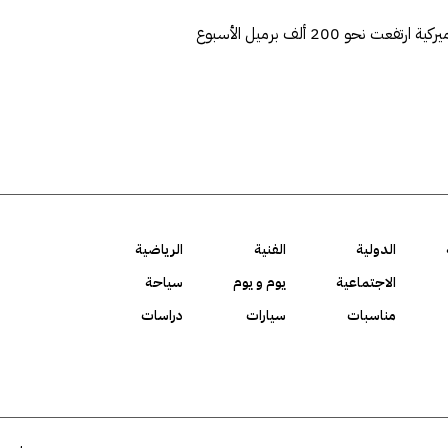
وأظهر استطلاع مبدئي أجرته رويترز أن مخزونات النفط الخام الأميركية ارتفعت نحو 200 ألف برميل الأسبوع
الدولية
الفنية
الرياضية
الاجتماعية
يوم و يوم
سياحة
مناسبات
سيارات
دراسات