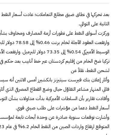
بعد تحركها في نطاق ضيق مطلع التعاملات؛ عادت أسعار النف
الثانية على التوالي.
وركزت أسواق النفط على تطورات أزمة المصارف ومخاوف بشأ
وارتفعت العقود الآ
الوسيط الأميركي 0.54% إلى 73.35 دولار 
تركيا ضخ الخام من إقليم كردستان عبر خط أنابيب بعد حكم في 
لشحن النفط، نقلاً عن
وأثار إعلان بنك فيرست سيتيزنز بانكشيرز أمس الاثنين أنه
فالي المنهار مشاعر التفاؤل حيال وضع القطاع المصرفي الذي أثا
وأفادت تقارير بأن السلطات الأميركية بدأت مداولات بشأن التو
أسعار النفط دعما من مؤشرات على طلب صيني قوي.
وأشارت توقعات سنوية صادرة عن وحدة أبحاث تابعة لمؤسسة ا