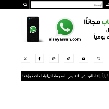
يف
 بإلغاء الترخيص التعليمي للمدرسة الإيرانية الخاصة وإغلاقها
.
"الداخلية": ضبط 56 مخالفاً في حملة أمنية مشتركة بالتعا