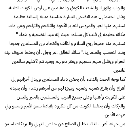
والنواب والوزراء وللشعب الكويتي والمقيمين على أرض الكويت الطيبة.
وقال الحمد: إن عيد الاضحى المبارك مناسبة دينية إنسانية عظيمة
نستلهم منها العبر والدروس لتعزيز الأخوة والتلاحم والتراحم وهي ذات
مكانة عظيمة في قلب كل مسلم؛ حيث إنه عيد التضحية والفداء "
نستلهم منه جميعا روح السلام والتآلف والاتحاد بين المسلمين جميعا
ونبذ التعصب والعنصرية،" سائلا الخالق ـ عز وجل ـ أن يحفظ ضيوف بيته
الحرام ويتقبل منهم سعيهم ويغفر ذنوبهم ويعيدهم لأهلهم سالمين
غانمين.
كما توجه الحمد بالدعاء بأن يحقن دماء المسلمين ويبدل أحزانهم إلى
أفراح وأن يفرج همهم وغمهم ويهيئ لهم من أمرهم رشدا، وأن يعيده
على الكويت وأهلها وعلى جميع العرب والمسلمين بالخير واليمن
والبركات وأن يحفظ الكويت من كل مكروه بقيادة سمو الأمير وسمو ولي
عهده الأمين.
من جهته، أعرب النائب خليل الصالح عن خالص التهاني والتبريكات لسمو