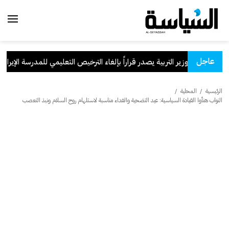
عاجل
وزير التربية يصدر قراراً بإلغاء الترخيص التعليمي للمدرسة الإيرانية ا
الرئيسية
/
المحلية
/
النواب هنأوا القيادة السياسية: عيد التضحية والفداء مناسبة لاستلهام روح السلام ونبذ التعصب