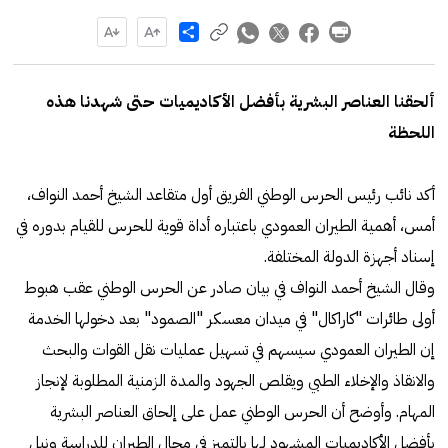
Share
ألحقنا العناصر البشرية بأفضل الأكاديميات حتى شهدنا هذه
اللحظة
أكد نائب رئيس الحرس الوطني الفريق أول متقاعد الشيخ أحمد النواف،
أمس، أهمية الطيران العمودي باعتباره أداة قوية للحرس للقيام بدوره في
إسناد أجهزة الدولة المختلفة.
وقال الشيخ أحمد النواف في بيان صادر عن الحرس الوطني عقب هبوط
أولى طائرات "كاراكال" في ميدان معسكر "الصمود" بعد دخولها الخدمة
إن الطيران العمودي سيسهم في تسهيل عمليات نقل القوات والبحث
والانقاذ والإخلاء الطبي ويقلص الجهود والمدة الزمنية المطلوبة لإنجاز
المهام. وأوضح أن الحرس الوطني عمل على إلحاق العناصر البشرية
بأفضل الأكاديميات المشهود لها بالتميز في مجال الطيران للدراسة ونيل