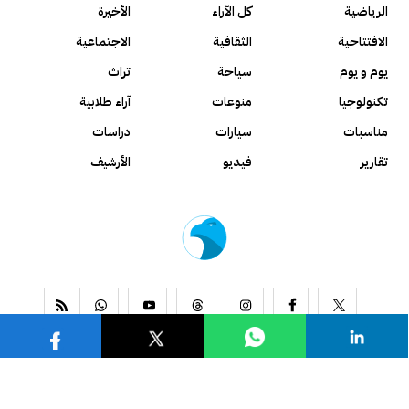
الرياضية
كل الآراء
الأخيرة
الافتتاحية
الثقافية
الاجتماعية
يوم و يوم
سياحة
تراث
تكنولوجيا
منوعات
آراء طلابية
مناسبات
سيارات
دراسات
تقارير
فيديو
الأرشيف
www.alseyassah.com