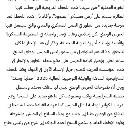
الخبرة العملية "حتى شهدنا هذه اللحظة التاريخية التي حطت فيها
الطائرة بسلام على أرض معسكر "الصمود". وأفاد بأن هذه اللحظة تعد
مرحلة جديدة من التطور في العمل العسكري والمدني والتي سيعمل فيها
الحرس الوطني بكل إخلاص وتفان لإنجاز واجباته في المنظومة العسكرية
والأمنية وإسناد أجهزة الدولة المختلفة. وذكر أن هذا الإنجاز ما كان
ليتحقق لولا الدعم المتواصل من سمو رئيس الحرس الوطني الشيخ
سالم العلي وإصرار قيادة الحرس على دفع عجلة التطوير والإنجاز في
هذه المؤسسة العريقة لتصبح جهاز الإسناد الأول في الدولة وفقا للخطة
الستراتيجية السابقة والوثيقة التوجيهية الحالية 2025 "حماية وسند".
وبين أن طموحات الحرس الوطني ليس لها سقف محدد وستظل
خططه الستراتيجية تواكب وتستوعب كل ما هو جديد على الساحة وعبر
تدريب الكوادر الوطنية ليظل الحرس كما عهدته القيادة حصنا شامخا في
الدفاع عن الوطن جنبا إلى جنب مع زملاء السلاح في الجيش والشرطة
وقوة الإطفاء العام. واستمع الشيخ أحمد النواف إلى شرح من رئيس جناح