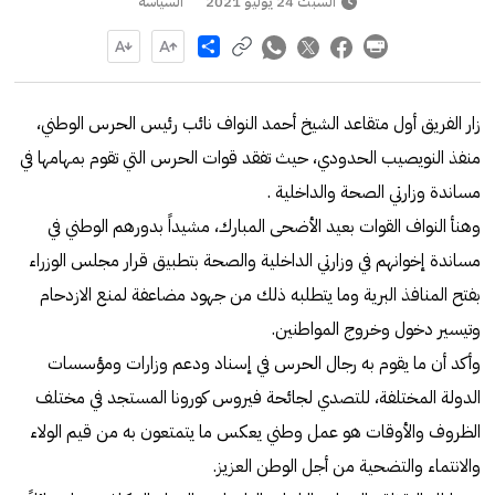
السبت 24 يوليو 2021
السياسة
Share
زار الفريق أول متقاعد الشيخ أحمد النواف نائب رئيس الحرس الوطني،
منفذ النويصيب الحدودي، حيث تفقد قوات الحرس التي تقوم بمهامها في
مساندة وزارتي الصحة والداخلية .
وهنأ النواف القوات بعيد الأضحى المبارك، مشيداً بدورهم الوطني في
مساندة إخوانهم في وزارتي الداخلية والصحة بتطبيق قرار مجلس الوزراء
بفتح المنافذ البرية وما يتطلبه ذلك من جهود مضاعفة لمنع الازدحام
وتيسير دخول وخروج المواطنين.
وأكد أن ما يقوم به رجال الحرس في إسناد ودعم وزارات ومؤسسات
الدولة المختلفة، للتصدي لجائحة فيروس كورونا المستجد في مختلف
الظروف والأوقات هو عمل وطني يعكس ما يتمتعون به من قيم الولاء
والانتماء والتضحية من أجل الوطن العزيز.