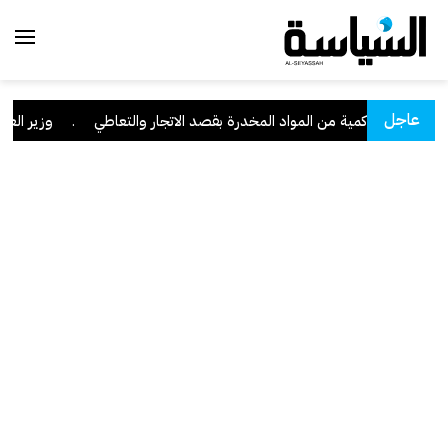
عاجل
" وبحوزته كمية من المواد المخدرة بقصد الاتجار والتعاطي
.
وزير العدل: تراجع ق