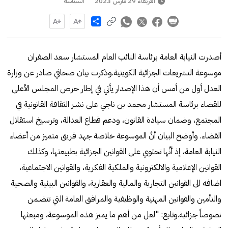
الأربعاء 29 مارس 2023
السياسة
Share
أصدرت النيابة العامة برئاسة النائب العام المستشار سعد الصفران
موسوعة التشريعات الجزائية الكويتية.وذكرت بيان صحافي صادر عن وزارة
العدل أول من أمس أن هذا الإصدار يأتي في إطار حرص المجلس الأعلى
للقضاء برئاسة المستشار محمد بن ناجي على نشـر الثقافة القانونية في
المجتمع، وضمان سيادة القانون، ودعم قطاع العدالة، وترسيخ استقلال
القضاء. وأوضح البيان أنَّ الموسوعة خلاصة جهد فريق متميز من أعضاء
النيابة العامة، إذ أنَّها تحتوي على القوانين الجزائية بطبيعتها، وكذلك
القوانين الإعلامية والالكترونية والملكية الفكرية، والقوانين الاجتماعية،
اضافه الى القوانين التجارية والمالية والعقارية، والقوانين البيئية والصحية
والتأمين والقوانين المهنية والوظيفية والمرافق العامة التي تتضـمن
نصوصاً جزائية.وتابع: "لعل من أهم ما يميز هذه الموسوعة، ومبعثها