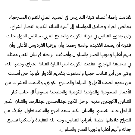
تقدمت رابطة أعضاء هيئة التدريس في المعهد العالي للفنون المسرحية،
بخالص العزاء وصادق المواساة إلى أسرة الفنانة الكبيرة انتصار الشراح،
والى جموع الفنانين في دولة الكويت والخليج العربي، سائلين المولى جلت
قدرته أن يتغمد الفقيدة بواسع رحمته وأن يرزقها الفردوس الأعلى وأن
يلهم أهلها وذويها الصبر والسلوان.وأضافت الرابطة في بيان النعي ممثلة
في د.خليفة الهاجري: فقدت الكويت ابنتها البارة الفنانة الشراح، رحمها الله،
وهي من أبرز فنانات جيلها واستمرت بتقديم الأدوار الأولية حتى أمست
من نجوم الصف الأول في الدراما والمسرح الكويتي، وقدمت العشرات من
الأعمال المسرحية والدرامية الكويتية والخليجية مسرحياً الى جانب كبار
الفنانين الكويتيين منهم الراحل الكبير عبدالحسين عبدالرضا والفنان الكبير
الراحل خالد النفيسي والفنان الكبير سعد الفرج والقائمة تطول. وعُرف عن
الشراح علاقاتها الطيبة بأقرانها الفنانين، رحم الله الفقيدة وأسكنها فسيح
جناته وألهم أهلها وذويها الصبر والسلوان.