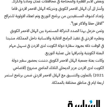
وبعض الاسر الفقيرة والمحتاجة في محافظات عمان ومادبا والكرك.
وأشار الى أن الهلال الاحمر الكويتي وشريكه الهلال الاحمر الاردني قاما
بإعداد كشوف المستفيدين من برنامج التوزيع وتم اعطاء الاولوية للشرائح
"الاقل حظا والاكثر عوزا".
وثمن خزعل بهذا الصدد الشراكة المستمرة بين الهلال الاحمر الكويتي
ونظيره الاردني في تنفيذ البرامج الاغاثية والانسانية داخل المملكة، مشيدا
في الوقت ذاته بجهود سفارة دولة الكويت لدى الاردن في تسهيل مهام
البعثة الكويتية واشرافها على عملية التوزيع.
وكانت بعثة جمعية الهلال الاحمر الكويتي دشنت بحضور سفير دولة
الكويت لدى الاردن عزيز الديحاني الثلاثاء الماضي مشروع (الاضاحي
2021) بالتعاون والتنسيق مع الهلال الاحمر الاردني ضمن برنامج استمر
اربعة ايام في مناطق مختلفة بالمملكة.