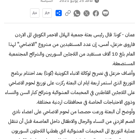
الأحد 25 يوليو 2021
السياسة
Share
عمان - كونا: قال رئيس بعثة جمعية الهلال الاحمر الكويتي الى الاردن
فاروق خزعل، أمس، إن عدد المستفيدين من مشروع "الاضاحي" لهذا
العام بلغ 10 آلاف مستفيد من اللاجئين السوريين والشرائح المجتمعية
المستضعفة.
وأضاف خزعل في تصريح لوكالة الانباء الكويتية (كونا) بعد اختتام برنامج
التوزيع الذي استمر اربعة ايام ان البعثة ركزت على توزيع لحوم الاضاحي
على اللاجئين القاطنين في المخيمات العشوائية وشرائح كبار السن والنساء
وذوي الاحتياجات الخاصة في محافظات اردنية مختلفة.
وأوضح أن البعثة وزعت حصصا من لحوم الاضاحي على اعضاء نادي
الصم الاردني من النساء والرجال والاطفال داخل العاصمة قبل أن تنتقل
عملية التوزيع الى المخيمات العشوائية التي يقطنها اللاجئون السوريون