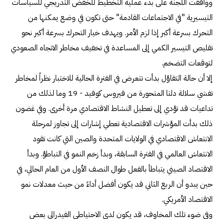
ووافقت اللجنة على بدء عملية التخطيط للخفض التدريجي للسياسات
التيسيرية "في الاجتماعات القادمة" حتى تكون في وضع يمكنها من
التحرك بسرعة أكبر إذا لزم الأمر. ويهدف خيار التحرك بسرعة أكبر نحو
تقليص التيسير الكمي إلى المساعدة في تخفيف مخاطر الاتجاه الصعودي
لتوقعات التضخم.
إلا أن حالة التفاؤل بدأت تتعرض في الفترة الحالية للاختبار نظراً لمخاطر
تفشي سلالة دلتا المتحورة من فيروس كوفيد - 19 وما لذلك من
تداعيات قد تؤدي إلى تعطيل النشاط الاقتصادي مرة أخرى. وفي غضون
ذلك بدأت المؤشرات الاقتصادية تعطي إشارات إلى تجاوز لمرحلة
الانتعاش الاقتصادي في الولايات المتحدة والصين التي كانت تقود
الانتعاش العالمي في الفترة السابقة، وبدأ زخم النمو في التباطؤ. وبدأ
الاقتصاد الصيني يتباطأ بالفعل طوال النصف الأول من العام الحالي، في
حين يبدو أن الربع الثاني قد يكون أفضل أداءً من حيث معدلات نمو
الاقتصاد الأمريكي.
وفي ضوء تلك المخاوف، قد يكون لدى الاحتياطي الفيدرالي بعض