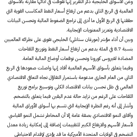
وعن الأسواق الخليجية ذكر التقرير إنها تفوقت في أدائها مقارنة بالأسواق
العالمية في الربع الثاني بدعم من ارتفاع أسعار النفط المكاسب القوية التي
حققتها في الربع الأول ما أدى إلى تراجع الضغوط المالية وتحسن البيانات
الاقتصادية وتعزيز المعنويات الإيجابية.
وبين أن أداء مؤشر (مورغان ستانلي) الخليجي تفوق على نظرائه العالميين
بنسبة 8.7 في المئة بدعم من ارتفاع أسعار النفط وتوزيع اللقاحات
المضادة لفيروس كورونا وتحسن توقعات أوضاع المالية العامة.
وفيما يتعلق بأسواق الأسهم العالمية أفاد إنها واصلت صعودها في الربع
الثاني من العام الجاري مدعومة باستمرار التفاؤل تجاه التعافي الاقتصادي
العالمي في ظل تحسن بيانات الاقتصاد الكلي وتوسيع برامج توزيع
اللقاحات على الرغم من تزايد حالة عدم اليقين فيما يتعلق بالتضخم.
وأشار إلى أنه رغم النظرة الإيجابية التي تتسم بها أسواق الأوراق المالية
وآفاق النمو الاقتصادي بصفة عامة إلا أن المخاطر تشمل النمو القياسي
لأسعار الأسهم والارتفاع الكبير للتقييمات إضافة إلى إمكانية زيادة معدل
التضخم في الولايات المتحدة الأميركية ما قد يؤدي لإقدام الاحتياطي