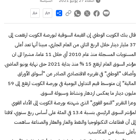
الثلاثاء 27 يوليو 2021
السياسة
Share
قال بنك الكويت الوطني إن القيمة السوقية لبورصة الكويت ارتفعت إلى
37 مليار دينار خلال الربع الثاني من العام الجاري، مبينا أنها تعد أعلى
المستويات المسجلة منذ عام 2010 أي خلال 11 عاما، مشيرا الى ان
مؤشر السوق العام ارتفع 15 % منذ بداية 2021 حتى نهاية يونيو الماضى.
وأضاف "الوطني" في تقريره الاقتصادي الصادر عن "أسواق الأوراق
المالية" إن متوسط قيم التداول اليومية في بورصة الكويت ارتفع إلى 59
مليون دينار ما يعكس ازدهار ونشاط وسيولة السوق.
وعزا التقرير "النمو القوي" الذي شهدته بورصة الكويت إلى الأداء القوي
لمؤشر السوق الرئيسي بنسبة 13.4 في المئة على أساس ربع سنوي، لافتا
إلى أن قطاعات التكنولوجيا والنفط والغاز والعقار والصناعة ساهمت
بأعلى نسبة من المكاسب.