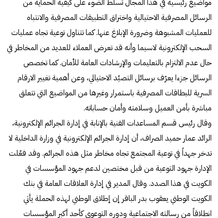
مواضيع رئيسية في هذا المجال تسلط الضوء على كيفية الحماية من
الرسائل المصرفية الاحتيالية واختراق التطبيقات المصرفية والانتباه
للعمليات المشبوهة وضرورة الإبلاغ عنها. كما تتناول توعية تجاه عمليات
السحب الإلكترونية لاسيما وأنه قد تعرض العملاء للعديد من المخاطر في
حال عدم الالتزام بالتعليمات والإرشادات العامة للأمان. كما تخصص
الرسائل جزءا يعرّف برسائل التصيّد الاحتيالي، وعن أهمية تغيير الارقام
السرية للبطاقات المصرفية باستمرار وغيرها من المواضيع التي تتعلق
مباشرة بأمن العميل وسلامته وأمان حساباته.
وقال رئيس قسم المساعدات الفنية بالإنابة في إدارة الجرائم الإلكترونية،
الرائد عمار حميد الصراف، أن إدارة الجرائم الإلكترونية في وزارة الداخلية لا
تدخر جهداً في توعية المجتمع تجاه مخاطر مثل هذه الجرائم. وقد فعّلت
الإدارة جهود التوعية من قبل مختصين لدعم جهود المؤسسات في
الكويت في هذا الصدد. وقال المدير في إدارة العلاقات العامة في بنك
الكويت الوطني يعقوب بدر الباقر إن إطلاق الوطني لهذه الحملة يأتي
انطلاقاً من رسالته الاجتماعية ودوره التوعوي كأحد أكبر المؤسسات