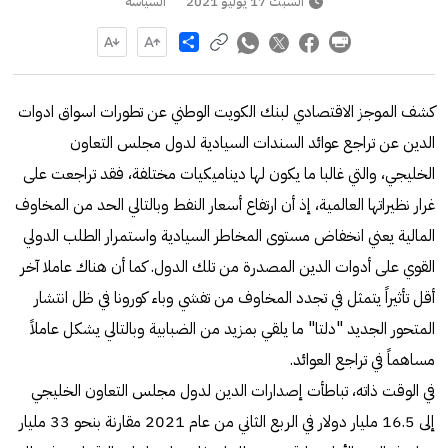
السبت 17 يوليو 2021
السياسة
Share
كشف الموجز الاقتصادي لبنك الكويت الوطني عن تطورات اسواق ادوات
الدين عن تراجع عوائد السندات السيادية لدول مجلس التعاون
الخليجي، والتي غالبا ما يكون لها ديناميكيات مختلفة، فقد تراجعت على
غرار نظيراتها العالمية، إذ أن ارتفاع أسعار النفط وبالتالي الحد من المخاوف
المالية يعني انخفاض مستوى المخاطر السيادية واستمرار الطلب الدولي
القوي على أدوات الدين المصدرة من تلك الدول. كما أن هناك عاملا آخر
أقل تأثيراً يتمثل في تجدد المخاوف من تفشي وباء كورونا في ظل انتشار
المتحور الجديد "دلتا" ما يلقي بمزيد من الضبابية وبالتالي يشكل عاملاً
مساهماً في تراجع العوائد.
في الوقت ذاته، تباطأت إصدارات الدين لدول مجلس التعاون الخليجي
إلى 16.5 مليار دولار في الربع الثاني من عام 2021 مقارنة بنحو 33 مليار