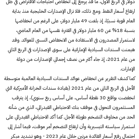
دولار في الربع الأول، ما قد يرجع إلى انخفاض احتياجات الاقتراض في ظل
ارتفاع أسعار النفط. ومع ذلك، فلا تزال الإصدارات الخليجية منذ بداية
العام قوية نسبيًا، إذ بلغت 49 مليار دولار، على الرغم من انخفاضها
بنسبة 18% عن 60 مليار دولار في الفترة نفسها من العام الماضي،
لاستمرار المصدرون في الاستفادة من الانخفاض النسبي للعوائد. وقد
هيمنت السندات السيادية الإماراتية على سوق الإصدارات في الربع الثاني
من عام 2021، إذ جاء أكثر من نصف إجمالي الإصدارات من دولة
الإمارات.
كما كشف التقرير عن انخفاض عوائد السندات السيادية العالمية متوسطة
الأجل في الربع الثاني من عام 2021 (بقيادة سندات الخزانة الأميركية التي
انخفضت بواقع 30 نقطة أساس، على أساس ربع سنوي)، إذ يترقب
المستثمرون التحول في موقف بنك الاحتياطي الفيدرالي، الذي من شأنه
الحد من مخاوف التضخم طويلة الأجل. كما أكد الاحتياطي الفيدرالي على
استمرار سياسته التيسيرية وأن ارتفاع التضخم أمر موقت، فيما أشار إلى
احتمال رفع أسعار الفائدة مرتين خلال عام 2023 - وهو تشديد مبكر