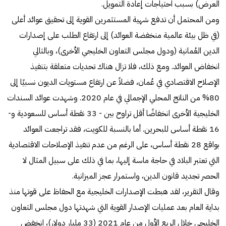
العرض) بسبب احتياجات إعادة التمويل.
ومن المحتمل أن تدفع شهية المستثمرين القوية إلى تحقيق عوائد أعلى
(في ظل بيئة عالمية منخفضة العوائد) إلى ارتفاع الطلب على إصدارات
الدين العُمانية (ودول مجلس التعاون الخليجي الأخرى)، وبالتالي
انخفاض العوائد. ومع ذلك، فلا تزال هناك تحديات متعلقة بتنفيذ
الإصلاح الاقتصادي في عُمان، فضلاً عن ارتفاع مستويات الديون نسبيًا إلى
80% من الناتج المحلي الإجمالي في عام 2020. وشهدت عوائد السندات
الخليجية الأخرى انخفاضًا أقل تراوح بين - 33 نقطة أساس للسعودية و-
16 نقطة أساس للبحرين. أما بالنسبة للكويت، فقد تراجعت العوائد
بواقع 28 نقطة أساس، على الرغم من عدم تنفيذ الإصلاحات الاقتصادية
التي تعتبر البلاد في حاجة ماسة إليها، بما في ذلك على سبيل المثال لا
الحصر تجديد قانون الدين، واستمرار عجز الميزانية.
وقال التقرير، لقد هبطت الإصدارات الخليجية مع الحفاظ على قوتها منذ
بداية العام بعد عمليات الإصدار القوية التي شهدتها دول مجلس التعاون
الخليجي خلال الربع الأول من عام 2021 (33 مليار دولار)، انخفض