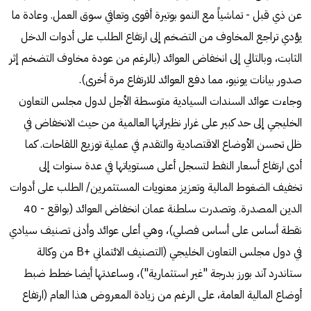
عن ذي قبل - تماشياً مع النمو بوتيرة أقوى وتعافي سوق العمل. وعادة ما
يؤدي تراجع المخاوف من التضخم إلى ارتفاع الطلب على أدوات الدخل
الثابت، وبالتالي إلى انخفاض العوائد (بالرغم من عودة مخاوف التضخم إثر
صدور بيانات يونيو، مما دفع العوائد للارتفاع مرة أخرى).
وجاءت عوائد السندات السيادية متوسطة الأجل لدول مجلس التعاون
الخليجي إلى حد كبير على غرار نظيراتها العالمية من حيث الانخفاض في
ظل تحسن الأوضاع الاقتصادية والتقدم في عملية توزيع اللقاحات. كما
أدى ارتفاع أسعار النفط لتسجل أعلى مستوياتها في عدة سنوات إلى
تخفيف الضغوط المالية وتعزيز معنويات المستثمرين/ الطلب على أدوات
الدين المصدرة. وتصدرت سلطنة عمان انخفاض العوائد (بواقع - 40
نقطة أساس على أساس فصلي)، وهي أعلى عوائد وأدنى تصنيف سيادي
في دول مجلس التعاون الخليجي (التصنيف الائتماني +B من وكالة
ستاندرد آند بورز بدرجة "غير استثمارية")، وساعدتها أيضا خطط ضبط
أوضاع المالية العامة، على الرغم من زيادة المعروض هذا العام (ارتفاع