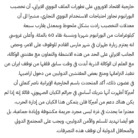
خارجية الاتحاد الاوروبي على تطورات الملف النووي الايراني، أن تخصيب
اليورانيوم تجاوز احتياجات الاستخدام النووي التجاري، مشيرا الى أن
معدلات التخصيب زادت بشكل ملحوظ وبمعدل يقارب سبعة
كيلوغرامات من اليورانيوم شهريا وبنسبة نقاء 60 بالمئة. وأعلن غروسي
انه يعتزم زيارة طهران في شهر مارس القادم للوقوف على الامر، وحض
الجانب الايراني على الحد من هذه الانشطة والتعاون مع مفتشي الوكالة،
مع العلم ان الوكالة الذرية أبدت في وقت سابق قلقها من توقف ايران عن
تنفيذ التزاماتها ومنع بعض المفتشين الدوليين من دخول اراضيها.
في غضون ذلك، أكد المتحدث باسم الخارجية الإيرانية ناصر كنعاني أن
أميركا أظهرت أنها شريك أساسي في جرائم الكيان الصهيوني، قائلا إنه إذا لم
يكن هناك دعم من أميركا فلن يتمكن هذا الكيان من إدارة الحرب،
معتبرا ما يحدث في غزة ليس مجرد جريمة مكشوفة وإبادة جماعية، بل
هو أيضا تهديد للسلم والأمن الدوليين، ويجب على المجتمع الدولي
والمحافل الدولية أن توقف هذه التصرفات.