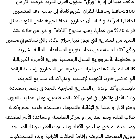
حافظ، مبينا أن إدارة "ورتل" لشؤون القرآن الكريم خرجت أكثر من
1100حافظ وحافظة للقرآن الكريم كاملاً، إلى جانب الاف المنتسبين
لحلقاتها القرآنية. وأضاف أن مشاريع النجاة الخيرية داخل الكويت تمثل
قرابة 70% من عملها، ومنها مشروع "الزكاة"، والذي من خلاله ننفذ
العديد من المشاريع التي يجوز فيها إخراج الزكاة، والتي تساهم في تحسين
واقع آلاف المستفيدين، بجانب توزيع المساعدات المالية الشهرية
والمقطوعة للأسر وتوزيع السلال الرمضانية، وتوزيع الأجهزة الكهربائية
كالثلاجات والمكيفات والبرادات، وغيرها من المشاريع الإنسانية الرائدة
التي تعكس خيرية الكويت الإنسانية، ومنها كذلك مشاريع التعريف
بالإسلام. وأكد الوندة أن المشاريع الخارجية بالنجاة في رمضان متعددة،
وتبث الأمل والتفاؤل في نفوس آلاف المستفيدين، ومنها عمليات العيون
وحفر الآبار، والمشاريع الإغاثية والتنموية، ومساعدة طلاب العلم وكفالة
طلاب العلم، وبناء المدارس والمراكز التعليمية، ومساعدة الأسر المتعففة،
ومساعدة المرضى وبناء دور الأيتام وبناء بيوت الفقراء، وبناء المساجد
وتوزيع المصحف الشريف وإقامة الحلقات القرآنية، وبناء المستشفيات