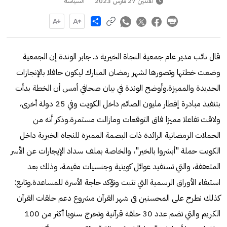
الاثنين 27 مارس 2023
السياسة
Share
قال نائب مدير عام جمعية النجاة الخيرية د. جابر الوندة إن الجمعية
وضعت خطتها وتصورها لشهر رمضان المبارك ليكون حافلا بالإنجازات
الجديدة والمميزة.وأوضح الوندة في بيان صحافي أمس أن الخطة بدأت
بتنفيذ مبادرة إفطار مليون الصائم داخل الكويت وفي 25 دولة أخرى،
ولاقت تفاعلا مميزا فاق التوقعات ومازالت مستمرة.وذكر أنه من
الحملات الرمضانية الرائدة ذات البصمة المميزة للنجاة الخيرية داخل
الكويت حملة "أبشروا بالخير"، والخاصة بملف سداد الإيجارات عن الأسر
المتعففة، والتي تستفيد عوائل كويتية وجنسيات مقيمة، وذلك بعد
استيفاء الأوراق الرسمية التي تثبت وتؤكد حاجة الأسرة للمساعدة.وتابع:
كذلك نطرح على المحسنين في شهر القرآن مشروع دعم حلقات القرآن
الكريم والتي تضم عدد 30 حلقة قرآنية وتخرج سنويا أكثر من 100