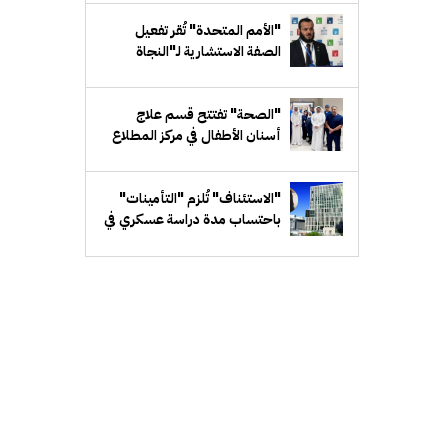
"الأمم المتحدة" تُقر تفعيل
الصفة الاستشارية لـ"النجاة
الخيرية" لدى "ECOSOC"
"الصحة" تفتتح قسم علاج
أسنان الأطفال في مركز المطلاع
للحوادث
"الاستئناف" تُلزم "التأمينات"
باحتساب مدة دراسة عسكري في
كلية الشرطة ضمن خدمته
الفعلية