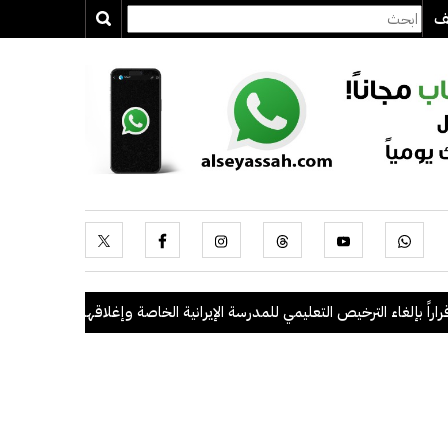
يف
بإلغاء الترخيص التعليمي للمدرسة الإيرانية الخاصة وإغلاقها
.
"الداخلية": ضبط 56 مخالفاً في حملة أمنية مشتركة بالتعاون 