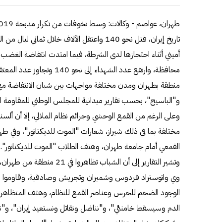
تاريخ إيران، قتل نحو 140 واعتقل الآلاف خلال ثم
منطقة بطهران ومدن مختلفة مواجهات بين شبان الانتفاضة مع "
و"الباسيج"، بحسب تقارير ميدانية للمجلس الوطني للمقاومة الإي
وعلى الرغم من القمع الوحشي وجرائم نظام الملالي، إلا أن ألسن
مختلفة بما في ذلك شيراز، شعارات "الموت للديكتاتور"، وفي ط
القمعي أمام جامعة طهران، وهتف الطلاب "الموت للديكتاتور".
وتشير التقارير إلى أن الشباب تظ
وي واتوستراد فردوس وشميران وتجريش وصادقية، وقاوموا هج
الوجود الضخم للحرس وعناصر القمع للنظام، وهتف المتظاهرون 
الدم وسيسقط خامنئي"، و"نناضل ونقاتل ونستعيد إيران"، و"نح