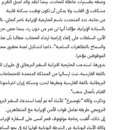
وصفه بتفسيرات خاطئة للحادث، بينما انتقد والد أميني التقرير ال
مشكلات في القلب، ولا يمكن أن تكون توفيت بسكتة قلبية.
من جانبه، ندد المتحدث باسم الخارجية الإيرانية ناصر كنعاني، با
بالسيادة الإيرانية، مؤكدا أنها لن تمر من دون رد، بينما حض 
الأبرز، السلطات على إلغاء إلزامية ارتداء الحجاب، مطالبا بأن تع
والسماح بالتظاهرات السلمية"، داعيا لتشكيل لجنة تحقيق محايد
الموقوفين مؤخرا.
بدورها، استدعت الخارجية الايرانية السفير البريطاني في طهران 
باللغة الفارسية، تبث ارسالها من المملكة المتحدة للاحتجاجات،
البريطانية باللغة الفارسية ومقرها لندن، وشبكة إيران انترناشونا
القيام بأعمال شغب".
وذكرت وكالة "بلومبيرغ" للأنباء أنه تم أيضا استدعاء السفير الن
النرويجي طريقة تعامل قوات الأمن الإيرانية مع المتظاهرين.
إلى ذلك، أُلقيت زجاجة مولوتوف فجر أمس على السفارة الإيرانية
وكالة الأنباء اليونانية عن الشرطة اليونانية قولها إنه في نحو 