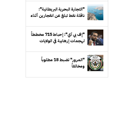
مع إيران
"التجارة البحرية البريطانية":
ناقلة نفط تبلغ عن انفجارين أثناء
عبورها مضيق هرمز... من دون
أضرار
"إف بي آي": إحباط 715 مخططاً
لهجمات إرهابية في الولايات
المتحدة خلال عام
"المرور" تضبط 18 مطلوباً
ومخالفاً