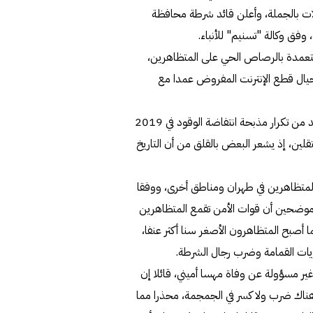
لات بالجملة، وأعلن قائد شرطة محافظة
 متعمدة بالرصاص الحي على المتظاهرين،
يال قطع الإنترنت المفروض عمدا مع
بدورها، أكدت شبكة "سي إن إن" الأميركية أن المخاوف تتصاعد من تكرار مذبحة انتفاضة الوقود في 2019
قلين، إذ يشعر البعض بالقلق من أن التاريخ
المتظاهرين في طهران ومناطق أخرى، ووفقا
 موضحين أن قوات الأمن تقمع المتظاهرين
ا أصبح المتظاهرون الأصغر سنا أكثر عنفا،
ويات القمامة وضرب رجال الشرطة.
 غير مسؤولة عن وفاة مهسا أميني، قائلا إن
اك ضرب ولا كسر في الجمجمة، محذرا مما