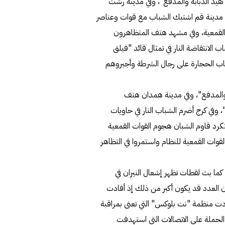
ا تفيد الدبابة والمدفع"، وفي مدينة رشت
ي مدينة قم اشتبك الشباب مع قوات وعناصر
 القمعية، وفي مشهد هتف المتظاهرون
ب الانتفاضة النار في تمثال قائد "فيلق
اب الحجارة على رجال الشرطة وأجبروهم
ة والمدفع"، وفي مدينة همدان هتف
وفي كرج أضرم الشباب النار في حاويات
تكرد قاوم الشبان هجوم القوات القمعية
وات القمعية للنظام واستمروا في التظاهر
 جانبه، أفاد التلفزيون الرسمي بأن عدد القتلى ارتفع إلى 41، كما بث لقطات تظهر إشعال النيران في
العدد قد يكون أكبر من ذلك إذ أفادت
ت منظمة "نت بلوكس" التي تعنى بمراقبة
الحملة على الاتصالات التي استهدفت