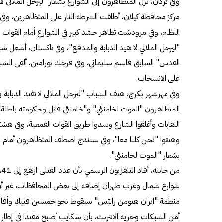
وفي كركان، نزل المتظاهرون إلى الشوارع بشعار "ليرحل الملالي ل
مركز محافظة كيلان، أطلقت الشرطة النار على المتظاهرين، وف
النظام، وفي مرودشت تظاهر حشد كبير في الشوارع أمام القوات
"ليرحل الملالي لا تفيد الدبابة والمدفع"، وفي تاكستان، أشعل شبا
القدس" السابق قاسم سليماني، وفي قرجك بورامين، ألقى الشب
على الانسحاب.
وفي مهرشهر بكرج، هتف الشباب "ليرحل الملالي لا تفيد الدباب
المتظاهرون "الموت لخامنئي" و"خامنئي قاتل وحكومته باطلة"، 
النفايات وأغلقوا الشارع وسدوا طريق القوات القمعية، وفي هش
وهتفوا "نحن كلنا معا"، وفي سنندج اصطف المتظاهرون أمام الق
بشعار "الموت لخامنئي".
من
شوارع شمال وغرب طهران إضافة إلى بعض المحافظات، غير أن 
منظمة "ايران هيومن رايتس" بسقوط نحو خمسين قتيلا، وأفاد
أمن الشبكات وحرية الانترنت، بأن سكايب أصبح مقيدا في إطار 