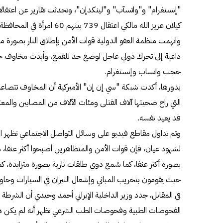
"إنستغرام" و"واتسآب" و"لينكدإن"، وتحدثت تقارير عن اعتقا
كيلان عزيز الله مالكي اعتقال 739 بينهم 60 امرأة في المحافظة، وفق وكالة "تسنيم" للأنباء.
واتهمت منظمة العفو الدولية قوات الأمن بإطلاق النار بصورة
داعية إلى تحرك دولي عاجل لوضع حد للقمع، وأبدت مخاوف ح
حجب واتساب وإنستغرام.
التي راح ضحيتها آلاف القتلى ومئات الآلاف من المصابين والمعت
قد يعيد نفسه.
وتم تداول مقاطع فيديو على وسائل التواصل الاجتماعي تظهر 
لشهود عيان، فإن قوات الأمن والمتظاهرين أصبحوا أكثر عنفا،
بصورة أكثر عنفا، كما سُمع دوي طلقات نارية بصورة متزايدة، كم
حيث يقومون بتخريب المباني وإشعال النيران في السيارات وحا
في المقابل، جدد وزير الداخلية الإيراني أحمد وحيدي أن الشرطة
الفحوصات الطبية وفحوصات الطب الشرعي تظهر أنه لم يكن هن