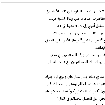
طهران، عواصم - وكالات: وسط تخوفات من تكرار مذبحة 2019 خلال انتفاضة الوقود التي كانت الأعنف في
اني ليال من التظاهرات احتجاجا على وفاة الشابة مهسا
أميني أثناء احتجازها لدى الشرطة، فيما امتدت انتفاضة الغضب لمقتل أميني إلى 139 مدينة في 31
محافظة، وارتفع عدد الشهداء إلى نحو 140 وتجاوز عدد المعتقلين 5000 شخص، وشهدت نحو 21
الحرس الثوري" ورجال الأمن بالزي المدني
رانية.
ة اللهب تنتشر، وردّد المنتفضون في مدن
هران، اشتبك المتظاهرون مع قوات النظام
اهروا في 21 منطقة من طهران، بما في ذلك جسر ستار خان ونازي آباد وبارك
وم عناصر النظام برشقهم بالحجارة رغم
"الموت للديكتاتور"، و"هذا العام هو عام
ن أهل النضال نتحداكم في القتال".