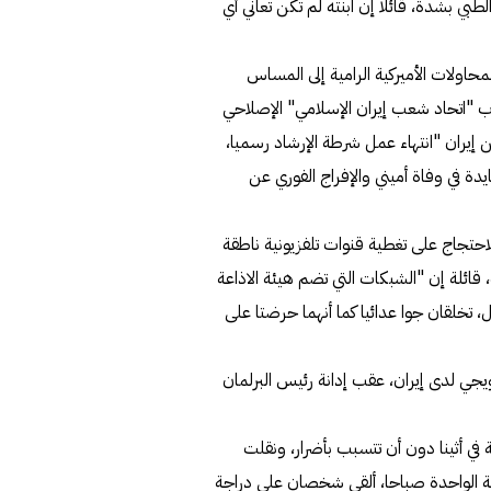
طبي بشدة، قائلا إن ابنته لم تكن تعاني أي
لمحاولات الأميركية الرامية إلى المساس
حزب "اتحاد شعب إيران الإسلامي" الإصلاحي
لن إيران "انتهاء عمل شرطة الإرشاد رسميا،
ة في وفاة أميني والإفراج الفوري عن
للاحتجاج على تغطية قنوات تلفزيونية ناطقة
 قائلة إن "الشبكات التي تضم هيئة الاذاعة
ل، تخلقان جوا عدائيا كما أنهما حرضتا على
رويجي لدى إيران، عقب إدانة رئيس البرلمان
 في أثينا دون أن تتسبب بأضرار، ونقلت
الساعة الواحدة صباحا، ألقى شخصان على دراجة