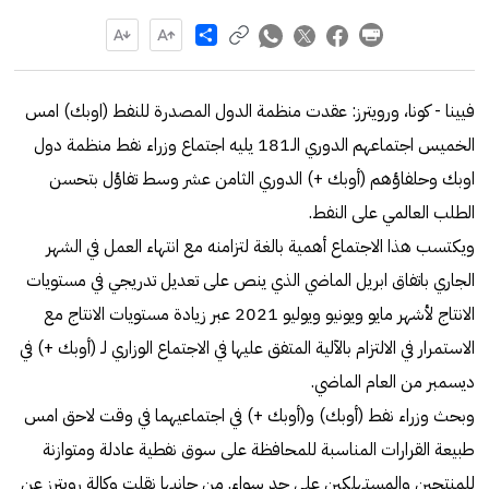
Share
فيينا - كونا، ورويترز: عقدت منظمة الدول المصدرة للنفط (اوبك) امس
الخميس اجتماعهم الدوري الـ181 يليه اجتماع وزراء نفط منظمة دول
اوبك وحلفاؤهم (أوبك +) الدوري الثامن عشر وسط تفاؤل بتحسن
الطلب العالمي على النفط.
ويكتسب هذا الاجتماع أهمية بالغة لتزامنه مع انتهاء العمل في الشهر
الجاري باتفاق ابريل الماضي الذي ينص على تعديل تدريجي في مستويات
الانتاج لأشهر مايو ويونيو ويوليو 2021 عبر زيادة مستويات الانتاج مع
الاستمرار في الالتزام بالآلية المتفق عليها في الاجتماع الوزاري لـ (أوبك +) في
ديسمبر من العام الماضي.
وبحث وزراء نفط (أوبك) و(أوبك +) في اجتماعيهما في وقت لاحق امس
طبيعة القرارات المناسبة للمحافظة على سوق نفطية عادلة ومتوازنة
للمنتجين والمستهلكين على حد سواء. من جانبها نقلت وكالة رويترز عن