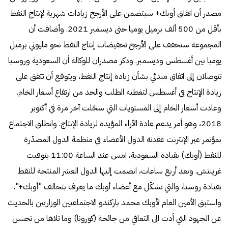
مصدر أن اتفاق أوبك+ سيتضمن على الأرجح زيادات شهرية لإنتاج النفط
بأقل من 500 ألف برميل يوميا حتى ديسمبر 2021. وأضافت أن
المجموعة ستخفف على الأرجح تخفيضات إنتاج النفط نحو مليوني برميل
يوميا بين أغسطس وديسمبر. وذكر مصدران للوكالة أن السعودية وروسيا
تتوصلان إلى اتفاق مبدئي بشأن زيادة إنتاج النفط، ويتوقع أن تتفق على
زيادة الإنتاج في أغسطس لتغطية الطلب والحد من ارتفاع أسعار الخام.
وعادت أسعار الخام إلى المستويات التي سجّلت آخر مرة في أكتوبر
2018، وهو أمر يدعم عادة الآراء المؤيدة لزيادة الإنتاج. وانطلق الاجتماع
بمؤتمر عبر الإنترنت عقدته الدول الأعضاء في منظمة الدول المصدّرة
للنفط (أوبك) بقيادة السعودية، امس عند الساعة 11:00 بتوقيت
غرينتش. وبعد أربع ساعات، انضمت إليها الدول العشر المنتجة للنفط
بقيادة روسيا، والتي تشكّل مع أعضاء أوبك ما يعرف بتحالف "أوبك+".
واستبق الأمين العام لأوبك محمد باركندو الاجتماعيين الوزاريين بالحديث
عن الجهود التي أدت الى التعافي من جائحة (كورونا) وما تلاها من تحسن