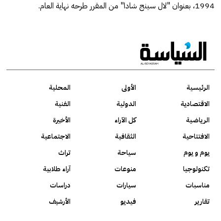
1994، بعنوان "لال سينج شادا" من المقرر طرحه نهاية العام.
الرئيسية
الأولى
المحلية
الاقتصادية
الدولية
الفنية
الرياضية
كل الآراء
الأخيرة
الافتتاحية
الثقافية
الاجتماعية
يوم و يوم
سياحة
تراث
تكنولوجيا
منوعات
آراء طلابية
مناسبات
سيارات
دراسات
تقارير
فيديو
الأرشيف