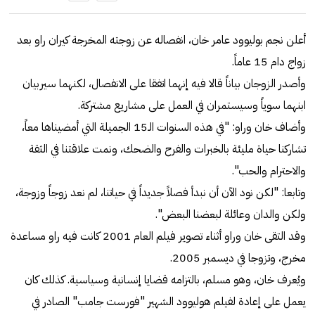
أعلن نجم بوليوود عامر خان، انفصاله عن زوجته المخرجة كيران راو بعد
زواج دام 15 عاماً.
وأصدر الزوجان بياناً قالا فيه إنهما اتفقا على الانفصال، لكنهما سيربيان
ابنهما سوياً وسيستمران في العمل على مشاريع مشتركة.
وأضاف خان وراو: "في هذه السنوات الـ15 الجميلة التي أمضيناها معاً،
تشاركنا حياة مليئة بالخبرات والفرح والضحك، ونمت علاقتنا في الثقة
والاحترام والحب".
وتابعا: "لكن نود الآن أن نبدأ فصلاً جديداً في حياتنا، لم نعد زوجاً وزوجة،
ولكن والدان وعائلة لبعضنا البعض".
وقد التقى خان وراو أثناء تصوير فيلم العام 2001 كانت فيه راو مساعدة
مخرج، وتزوجا في ديسمبر 2005.
ويُعرف خان، وهو مسلم، بالتزامه قضايا إنسانية وسياسية. كذلك كان
يعمل على إعادة لفيلم هوليوود الشهير "فورست جامب" الصادر في