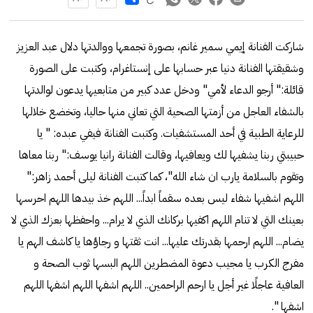
شاركت الفنانة إيمي سمير غانم، بصورة تجمعها ووالدتها دلال عبد العزيز
وشقيقتها الفنانة دنيا عبر حسابها على إنستاغرام، وكتبت على الصورة
قائلة:" أرجو الدعاء لأمي" ودخل عدد كبير من متابعيها يدعون لوالدتها
بالشفاء العاجل من أزمتها الصحية التي تعاني منها حاليا، وتخضع خلالها
للرعاية الطبية في أحد المستشفيات. وكتبت الفنانة فيفي عبده: " يا
حبيبتي ربنا يشفيها لك ويعافيها، وقالت الفنانة رانيا يوسف:" ربنا معاها
وتقوم بالسلامة يارب ان شاء الله"، كما كتبت الفنانة ليلى أحمد زاهر:"
اللهم اشفيها شفاء ليس بعده سقماً ابداً... اللهم خذ بيدها اللهم احرسها
بعينك التي لا تنام اللهم اكفيها بركانك الذي لا يرام... واحفظها بعزك الذي لا
يضام... اللهم ارحمها بقدرتك عليها... انت ثقتها و رجاؤها يا كاشف الهم يا
مفرج الكرب يا مجيب دعوة المضطرين اللهم البسها ثوب الصحة و
العافية عاجلًا غير أجل يا ارحم الراحمين.. اللهم اشفها اللهم اشفها اللهم
اشفها ".