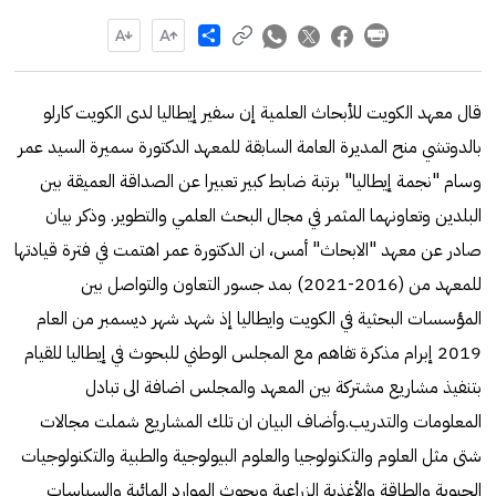
Share
قال معهد الكويت للأبحاث العلمية إن سفير إيطاليا لدى الكويت كارلو
بالدوتشي منح المديرة العامة السابقة للمعهد الدكتورة سميرة السيد عمر
وسام "نجمة إيطاليا" برتبة ضابط كبير تعبيرا عن الصداقة العميقة بين
البلدين وتعاونهما المثمر في مجال البحث العلمي والتطوير. وذكر بيان
صادر عن معهد "الابحاث" أمس، ان الدكتورة عمر اهتمت في فترة قيادتها
للمعهد من (2016-2021) بمد جسور التعاون والتواصل بين
المؤسسات البحثية في الكويت وايطاليا إذ شهد شهر ديسمبر من العام
2019 إبرام مذكرة تفاهم مع المجلس الوطني للبحوث في إيطاليا للقيام
بتنفيذ مشاريع مشتركة بين المعهد والمجلس اضافة الى تبادل
المعلومات والتدريب.وأضاف البيان ان تلك المشاريع شملت مجالات
شتى مثل العلوم والتكنولوجيا والعلوم البيولوجية والطبية والتكنولوجيات
الحيوية والطاقة والأغذية الزراعية وبحوث الموارد المائية والسياسات