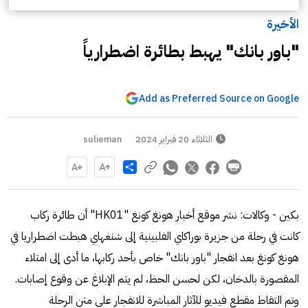
الأخيرة
"باور بانك" يهبط بطائرة اضطرارياً
Add as Preferred Source on Google
الثلاثاء 20 فبراير 2024
sulieman
Share
بكين - وكالات: نشر موقع أخبار هونغ كونغ "HK01" أن طائرة ركاب
كانت في رحلة من جزيرة بوراكاي الفلبينية إلى شنغهاي هبطت اضطراريا في
هونغ كونغ بعد انفجار "باور بانك" خاص بأحد ركابها، ما أدى إلى امتلاء
المقصورة بالدخان، لكن لحسن الحظ، لم يتم الإبلاغ عن وقوع إصابات.
وتم التقاط مقطع فيديو للآثار المباشرة للانفجار على متن الرحلة