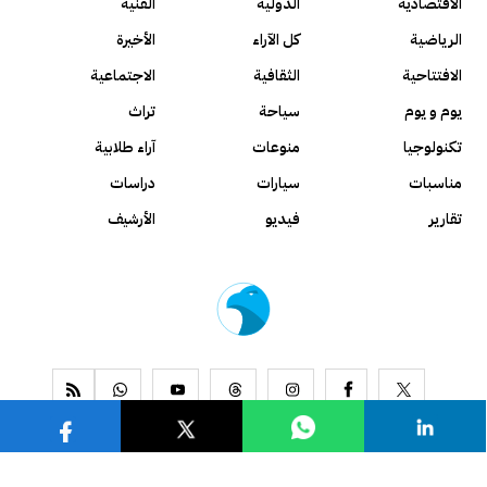
الاقتصادية
الدولية
الفنية
الرياضية
كل الآراء
الأخيرة
الافتتاحية
الثقافية
الاجتماعية
يوم و يوم
سياحة
تراث
تكنولوجيا
منوعات
آراء طلابية
مناسبات
سيارات
دراسات
تقارير
فيديو
الأرشيف
www.alseyassah.com