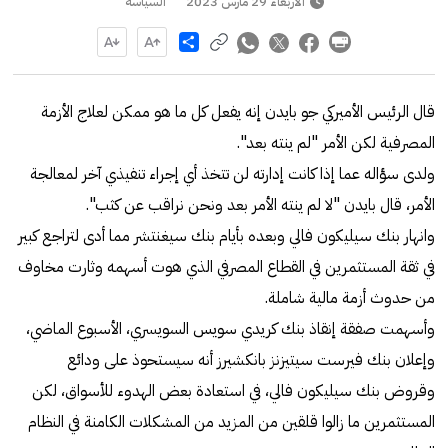
الأربعاء 29 مارس 2023
السياسة
Share
قال الرئيس الأميركي جو بايدن إنه يفعل كل ما هو ممكن لعلاج الأزمة
المصرفية لكن الأمر "لم ينته بعد".
ولدى سؤاله عما إذا كانت إدارته لن تتخذ أي إجراء تنفيذي آخر لمعالجة
الأمر، قال بايدن "لا لم ينته الأمر بعد ونحن نراقب عن كثب".
وانهار بنك سيليكون فالي وبعده بأيام بنك سيغنتشر مما أدى لتراجع كبير
في ثقة المستثمرين في القطاع المصرفي الذي هوت أسهمه وثارت مخاوف
من حدوث أزمة مالية شاملة.
وأسهمت صفقة إنقاذ بنك كريدي سويس السويسري، الأسبوع الماضي،
وإعلان بنك فيرست سيتيزنز بانكشيرز أنه سيستحوذ على ودائع
وقروض بنك سيليكون فالي، في استعادة بعض الهدوء للأسواق، لكن
المستثمرين ما زالوا قلقين من المزيد من المشكلات الكامنة في النظام