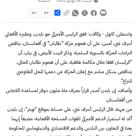
السبت 24 يوليو 2021
السياسة
Share
واشنطن، كابول - وكالات: اتفق الرئيس الأميركي جو بايدن، ونظيره الأفغاني
أشرف غني، أمس، على أن هجوم حركة "طالبان" في أفغانستان، يناقض
التزامات الحركة بالتسوية السلمية. وذكر البيت الأبيض، في بيان، أن
"الرئيسان اتفقا خلال مكالمة هاتفية، على أن هجوم طالبان الحالي،
يتناقض بشكل مباشر مع إعلان الحركة عن دعمها للحل التفاوضي
للنزاع".
وأضاف، إن بايدن أصدر قراراً بصرف مئة مليون دولار لمساعدة اللاجئين
من أفغانستان.
من جهته، قال الرئيس أشرف غني، على حسابه بموقع "تويتر"، إن بايدن
أكد له استمرار الدعم الأميركي للقوات المسلحة الأفغانية، مضيفاً إنهما
بحثا في التعاون بين البلدين والدعم الاقتصادي والديبلوماسي للحكومة