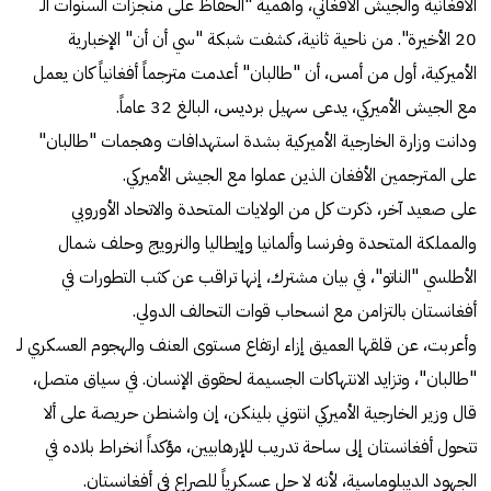
الأفغانية والجيش الأفغاني، وأهمية "الحفاظ على منجزات السنوات الـ
20 الأخيرة". من ناحية ثانية، كشفت شبكة "سي أن أن" الإخبارية
الأميركية، أول من أمس، أن "طالبان" أعدمت مترجماً أفغانياً كان يعمل
مع الجيش الأميركي، يدعى سهيل برديس، البالغ 32 عاماً.
ودانت وزارة الخارجية الأميركية بشدة استهدافات وهجمات "طالبان"
على المترجمين الأفغان الذين عملوا مع الجيش الأميركي.
على صعيد آخر، ذكرت كل من الولايات المتحدة والاتحاد الأوروبي
والمملكة المتحدة وفرنسا وألمانيا وإيطاليا والنرويج وحلف شمال
الأطلسي "الناتو"، في بيان مشترك، إنها تراقب عن كثب التطورات في
أفغانستان بالتزامن مع انسحاب قوات التحالف الدولي.
وأعربت، عن قلقها العميق إزاء ارتفاع مستوى العنف والهجوم العسكري لـ
"طالبان"، وتزايد الانتهاكات الجسيمة لحقوق الإنسان. في سياق متصل،
قال وزير الخارجية الأميركي انتوني بلينكن، إن واشنطن حريصة على ألا
تتحول أفغانستان إلى ساحة تدريب للإرهابيين، مؤكداً انخراط بلاده في
الجهود الديبلوماسية، لأنه لا حل عسكرياً للصراع في أفغانستان.