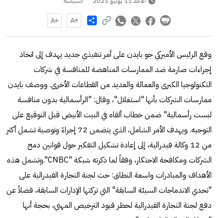
الأحد 11 يوليو 2021
السياسة
Share
وقع الرئيس الأميركي جو بايدن على أمر تنفيذي جديد يهدف إلى اتخاذ
إجراءات صارمة ضد الممارسات المناهضة للمنافسة في شركات
التكنولوجيا الكبرى والعمالة والعديد من القطاعات الأخرى. ووصف بايدن
ممارسات الشركات بأنها "استغلال"، وقال: "الرأسمالية بدون منافسة
ليست رأسمالية" ضمن خطاب ألقاه في البيت الأبيض قبل التوقيع على
التوجيه. ويهدف الأمر الشامل، الذي يتضمن 72 إجراءً وتوصية تشمل أكثر
من 12 وكالة فيدرالية، إلى إعادة تشكيل التفكير حول قوانين دمج
الشركات ومكافحة الاحتكار، وفقاً لما ذكرته شبكة "CNBC".وتشمل هذه
الأهداف والمبادرات واسعة النطاق: حث لجنة التجارة الفيدرالية على
"تحدي الاندماجات السيئة السابقة" التي تركتها الإدارات السابقة، فضلاً عن
دفع لجنة التجارة الفيدرالية لحظر قيود الترخيص المهني، بحجة أنها