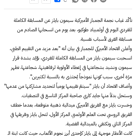
تأكّد غياب نجمة الجمباز الأميركية سيمون بايلز عن المسابقة الكاملة
للفردي اليوم في أولمبياد طوكيو، بعد يوم من انسحابها الصادم من
مسابقة الفرق لأسباب نفسية.
وأعلن الاتحاد الأميركي للجمباز في بيان أنه "بعد مزيد من التقييم الطبي،
انسحبت سيمون بايلز من المسابقة الكاملة للفردي، نؤيّد بشدة قرار
سيمون ونشيد بشجاعتها في إعطاء الأولوية لرفاهيتها، شجاعتها، تظهر
مرّة أخرى، سبب كونها نموذجاً يُحتذى به بالنسبة لكثيرين".
وأضاف الاتحاد أن بايلز "سيتمّ تقييمها يومياً لتحديد مشاركتها من عدمها"
وستحل بدلاً منها جايد كاري صاحبة المركز التاسع في التصفيات.
وخسرت بايلز مع الفريق الأميركي ميدالية ذهبية متوقعة، بعدما خطف
الفريق الروسي تحت العلم الأولمبي المركز الأول، لتحل بايلز وفريقها في
المركز الثاني وتكتفي بالميدالية الفضية.
كانت الأنظار موجهة إلى بايلز كإحدى أبرز نجوم الألعاب، حيث كانت ابنة الـ